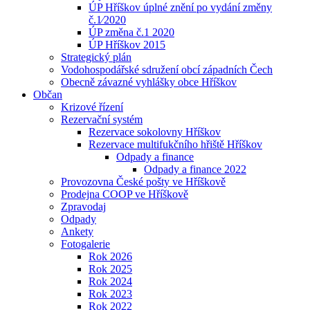
ÚP Hříškov úplné znění po vydání změny
č.1⁄2020
ÚP změna č.1 2020
ÚP Hříškov 2015
Strategický plán
Vodohospodářské sdružení obcí západních Čech
Obecně závazné vyhlášky obce Hříškov
Občan
Krizové řízení
Rezervační systém
Rezervace sokolovny Hříškov
Rezervace multifukčního hřiště Hříškov
Odpady a finance
Odpady a finance 2022
Provozovna České pošty ve Hříškově
Prodejna COOP ve Hříškově
Zpravodaj
Odpady
Ankety
Fotogalerie
Rok 2026
Rok 2025
Rok 2024
Rok 2023
Rok 2022