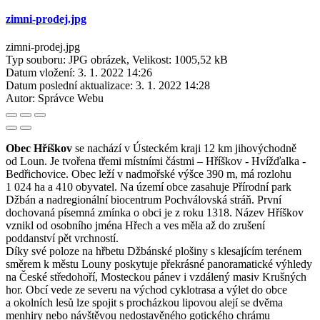
zimni-prodej.jpg
zimni-prodej.jpg
Typ souboru: JPG obrázek, Velikost: 1005,52 kB
Datum vložení:
3. 1. 2022 14:26
Datum poslední aktualizace:
3. 1. 2022 14:28
Autor:
Správce Webu
Obec Hříškov
se nachází v Ústeckém kraji 12 km jihovýchodně
od Loun. Je tvořena třemi místními částmi – Hříškov - Hvížďalka -
Bedřichovice. Obec leží v nadmořské výšce 390 m, má rozlohu
1 024 ha a 410 obyvatel. Na území obce zasahuje Přírodní park
Džbán a nadregionální biocentrum Pochválovská stráň. První
dochovaná písemná zmínka o obci je z roku 1318. Název Hříškov
vznikl od osobního jména Hřech a ves měla až do zrušení
poddanství pět vrchností.
Díky své poloze na hřbetu Džbánské plošiny s klesajícím terénem
směrem k městu Louny poskytuje překrásné panoramatické výhledy
na České středohoří, Mosteckou pánev i vzdálený masiv Krušných
hor. Obcí vede ze severu na východ cyklotrasa a výlet do obce
a okolních lesů lze spojit s procházkou lipovou alejí se dvěma
menhiry nebo návštěvou nedostavěného gotického chrámu