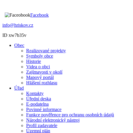
Facebook
info@hriskov.cz
ID xw7b35v
Obec
Realizované projekty
Symboly obce
Historie
Videa o obci
Zajímavosti v okolí
Mapový portál
Hlášení rozhlasu
Úřad
Kontakty
Úřední deska
E-podatelna
Povinné informace
Funkce pověřence pro ochranu osobních údajů
Národní elektronický nástroj
Profil zadavatele
Územní plán