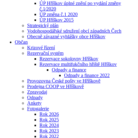
ÚP Hříškov úplné znění po vydání změny
č.1⁄2020
ÚP změna č.1 2020
ÚP Hříškov 2015
Strategický plán
Vodohospodářské sdružení obcí západních Čech
Obecně závazné vyhlášky obce Hříškov
Občan
Krizové řízení
Rezervační systém
Rezervace sokolovny Hříškov
Rezervace multifukčního hřiště Hříškov
Odpady a finance
Odpady a finance 2022
Provozovna České pošty ve Hříškově
Prodejna COOP ve Hříškově
Zpravodaj
Odpady
Ankety
Fotogalerie
Rok 2026
Rok 2025
Rok 2024
Rok 2023
Rok 2022