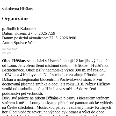
sokolovna Hříškov
Organizátor
p. Jindřich Kabourek
Datum vložení:
27. 5. 2026 7:59
Datum poslední aktualizace:
27. 5. 2026 8:00
Autor:
Správce Webu
Obec Hříškov
se nachází v Ústeckém kraji 12 km jihovýchodně
od Loun. Je tvořena třemi místními částmi – Hříškov - Hvížďalka -
Bedřichovice. Obec leží v nadmořské výšce 390 m, má rozlohu
1 024 ha a 410 obyvatel. Na území obce zasahuje Přírodní park
Džbán a nadregionální biocentrum Pochválovská stráň. První
dochovaná písemná zmínka o obci je z roku 1318. Název Hříškov
vznikl od osobního jména Hřech a ves měla až do zrušení
poddanství pět vrchností.
Díky své poloze na hřbetu Džbánské plošiny s klesajícím terénem
směrem k městu Louny poskytuje překrásné panoramatické výhledy
na České středohoří, Mosteckou pánev i vzdálený masiv Krušných
hor. Obcí vede ze severu na východ cyklotrasa a výlet do obce