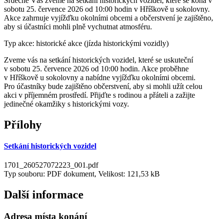
Srdečně Vás zveme na setkání historických vozidel, které se koná v
sobotu 25. července 2026 od 10:00 hodin v Hříškově u sokolovny.
Akce zahrnuje vyjížďku okolními obcemi a občerstvení je zajištěno,
aby si účastníci mohli plně vychutnat atmosféru.
Typ akce: historické akce (jízda historickými vozidly)
Zveme vás na setkání historických vozidel, které se uskuteční
v sobotu 25. července 2026 od 10:00 hodin. Akce proběhne
v Hříškově u sokolovny a nabídne vyjížďku okolními obcemi.
Pro účastníky bude zajištěno občerstvení, aby si mohli užít celou
akci v příjemném prostředí. Přijďte s rodinou a přáteli a zažijte
jedinečné okamžiky s historickými vozy.
Přílohy
Setkání historických vozidel
1701_260527072223_001.pdf
Typ souboru: PDF dokument, Velikost: 121,53 kB
Další informace
Adresa místa konání