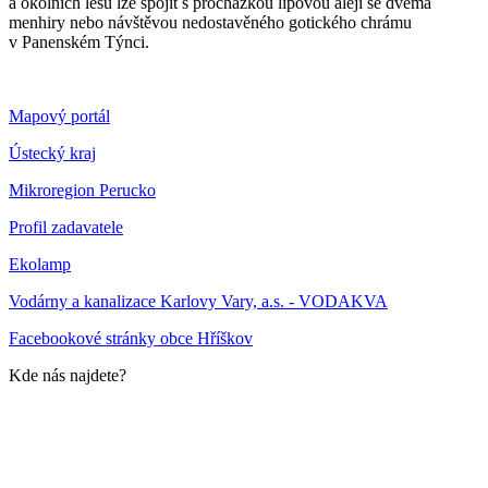
a okolních lesů lze spojit s procházkou lipovou alejí se dvěma
menhiry nebo návštěvou nedostavěného gotického chrámu
v Panenském Týnci.
Mapový portál
Ústecký kraj
Mikroregion Perucko
Profil zadavatele
Ekolamp
Vodárny a kanalizace Karlovy Vary, a.s. - VODAKVA
Facebookové stránky obce Hříškov
Kde nás najdete?