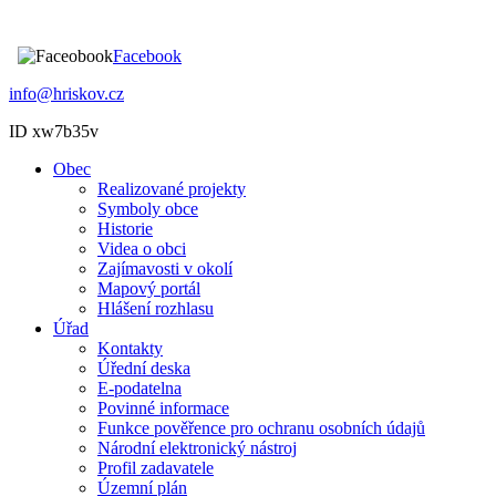
Facebook
info@hriskov.cz
ID xw7b35v
Obec
Realizované projekty
Symboly obce
Historie
Videa o obci
Zajímavosti v okolí
Mapový portál
Hlášení rozhlasu
Úřad
Kontakty
Úřední deska
E-podatelna
Povinné informace
Funkce pověřence pro ochranu osobních údajů
Národní elektronický nástroj
Profil zadavatele
Územní plán