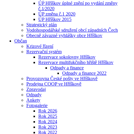
ÚP Hříškov úplné znění po vydání změny
č.1⁄2020
ÚP změna č.1 2020
ÚP Hříškov 2015
Strategický plán
Vodohospodářské sdružení obcí západních Čech
Obecně závazné vyhlášky obce Hříškov
Občan
Krizové řízení
Rezervační systém
Rezervace sokolovny Hříškov
Rezervace multifukčního hřiště Hříškov
Odpady a finance
Odpady a finance 2022
Provozovna České pošty ve Hříškově
Prodejna COOP ve Hříškově
Zpravodaj
Odpady
Ankety
Fotogalerie
Rok 2026
Rok 2025
Rok 2024
Rok 2023
Rok 2022