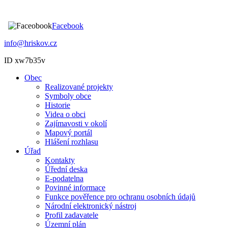
Facebook
info@hriskov.cz
ID xw7b35v
Obec
Realizované projekty
Symboly obce
Historie
Videa o obci
Zajímavosti v okolí
Mapový portál
Hlášení rozhlasu
Úřad
Kontakty
Úřední deska
E-podatelna
Povinné informace
Funkce pověřence pro ochranu osobních údajů
Národní elektronický nástroj
Profil zadavatele
Územní plán