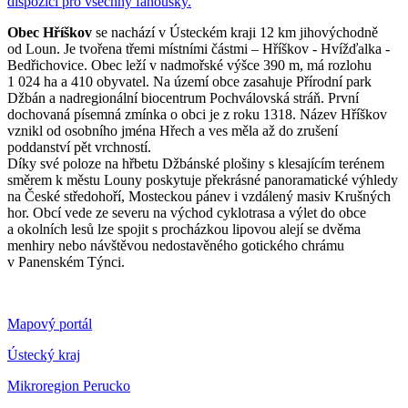
dispozici pro všechny fanoušky.
Obec Hříškov
se nachází v Ústeckém kraji 12 km jihovýchodně
od Loun. Je tvořena třemi místními částmi – Hříškov - Hvížďalka -
Bedřichovice. Obec leží v nadmořské výšce 390 m, má rozlohu
1 024 ha a 410 obyvatel. Na území obce zasahuje Přírodní park
Džbán a nadregionální biocentrum Pochválovská stráň. První
dochovaná písemná zmínka o obci je z roku 1318. Název Hříškov
vznikl od osobního jména Hřech a ves měla až do zrušení
poddanství pět vrchností.
Díky své poloze na hřbetu Džbánské plošiny s klesajícím terénem
směrem k městu Louny poskytuje překrásné panoramatické výhledy
na České středohoří, Mosteckou pánev i vzdálený masiv Krušných
hor. Obcí vede ze severu na východ cyklotrasa a výlet do obce
a okolních lesů lze spojit s procházkou lipovou alejí se dvěma
menhiry nebo návštěvou nedostavěného gotického chrámu
v Panenském Týnci.
Mapový portál
Ústecký kraj
Mikroregion Perucko