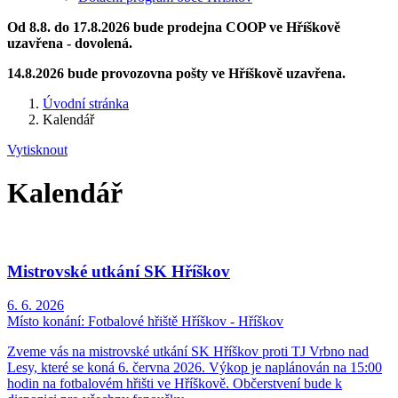
Od 8.8. do 17.8.2026 bude prodejna COOP ve Hříškově
uzavřena - dovolená.
14.8.2026 bude provozovna pošty ve Hříškově uzavřena.
Úvodní stránka
Kalendář
Vytisknout
Kalendář
Mistrovské utkání SK Hříškov
6. 6. 2026
Místo konání:
Fotbalové hřiště Hříškov - Hříškov
Zveme vás na mistrovské utkání SK Hříškov proti TJ Vrbno nad
Lesy, které se koná 6. června 2026. Výkop je naplánován na 15:00
hodin na fotbalovém hřišti ve Hříškově. Občerstvení bude k