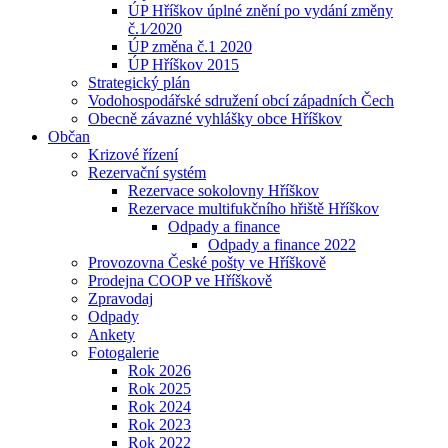
ÚP Hříškov úplné znění po vydání změny
č.1⁄2020
ÚP změna č.1 2020
ÚP Hříškov 2015
Strategický plán
Vodohospodářské sdružení obcí západních Čech
Obecně závazné vyhlášky obce Hříškov
Občan
Krizové řízení
Rezervační systém
Rezervace sokolovny Hříškov
Rezervace multifukčního hřiště Hříškov
Odpady a finance
Odpady a finance 2022
Provozovna České pošty ve Hříškově
Prodejna COOP ve Hříškově
Zpravodaj
Odpady
Ankety
Fotogalerie
Rok 2026
Rok 2025
Rok 2024
Rok 2023
Rok 2022