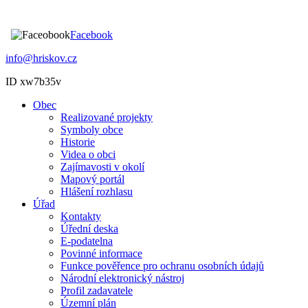
Facebook
info@hriskov.cz
ID xw7b35v
Obec
Realizované projekty
Symboly obce
Historie
Videa o obci
Zajímavosti v okolí
Mapový portál
Hlášení rozhlasu
Úřad
Kontakty
Úřední deska
E-podatelna
Povinné informace
Funkce pověřence pro ochranu osobních údajů
Národní elektronický nástroj
Profil zadavatele
Územní plán