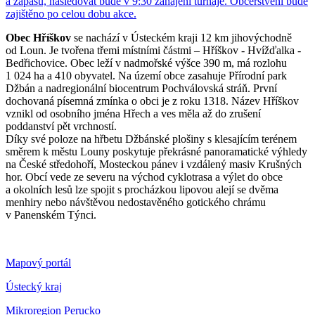
a zápasů, následovat bude v 9:30 zahájení turnaje. Občerstvení bude
zajištěno po celou dobu akce.
Obec Hříškov
se nachází v Ústeckém kraji 12 km jihovýchodně
od Loun. Je tvořena třemi místními částmi – Hříškov - Hvížďalka -
Bedřichovice. Obec leží v nadmořské výšce 390 m, má rozlohu
1 024 ha a 410 obyvatel. Na území obce zasahuje Přírodní park
Džbán a nadregionální biocentrum Pochválovská stráň. První
dochovaná písemná zmínka o obci je z roku 1318. Název Hříškov
vznikl od osobního jména Hřech a ves měla až do zrušení
poddanství pět vrchností.
Díky své poloze na hřbetu Džbánské plošiny s klesajícím terénem
směrem k městu Louny poskytuje překrásné panoramatické výhledy
na České středohoří, Mosteckou pánev i vzdálený masiv Krušných
hor. Obcí vede ze severu na východ cyklotrasa a výlet do obce
a okolních lesů lze spojit s procházkou lipovou alejí se dvěma
menhiry nebo návštěvou nedostavěného gotického chrámu
v Panenském Týnci.
Mapový portál
Ústecký kraj
Mikroregion Perucko