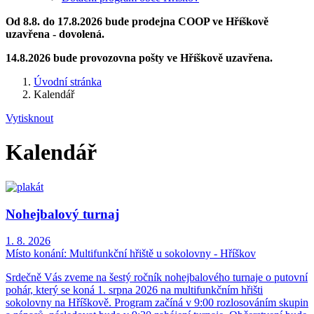
Od 8.8. do 17.8.2026 bude prodejna COOP ve Hříškově
uzavřena - dovolená.
14.8.2026 bude provozovna pošty ve Hříškově uzavřena.
Úvodní stránka
Kalendář
Vytisknout
Kalendář
Nohejbalový turnaj
1. 8. 2026
Místo konání:
Multifunkční hřiště u sokolovny - Hříškov
Srdečně Vás zveme na šestý ročník nohejbalového turnaje o putovní
pohár, který se koná 1. srpna 2026 na multifunkčním hřišti
sokolovny na Hříškově. Program začíná v 9:00 rozlosováním skupin