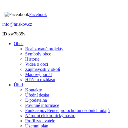
Facebook
info@hriskov.cz
ID xw7b35v
Obec
Realizované projekty
Symboly obce
Historie
Videa o obci
Zajímavosti v okolí
Mapový portál
Hlášení rozhlasu
Úřad
Kontakty
Úřední deska
E-podatelna
Povinné informace
Funkce pověřence pro ochranu osobních údajů
Národní elektronický nástroj
Profil zadavatele
Územní plán