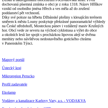
dochovaná písemná zmínka o obci je z roku 1318. Název Hříškov
vznikl od osobního jména Hřech a ves měla až do zrušení
poddanství pět vrchností.
Díky své poloze na hřbetu Džbánské plošiny s klesajícím terénem
směrem k městu Louny poskytuje překrásné panoramatické výhledy
na České středohoří, Mosteckou pánev i vzdálený masiv Krušných
hor. Obcí vede ze severu na východ cyklotrasa a výlet do obce
a okolních lesů lze spojit s procházkou lipovou alejí se dvěma
menhiry nebo návštěvou nedostavěného gotického chrámu
v Panenském Týnci.
Mapový portál
Ústecký kraj
Mikroregion Perucko
Profil zadavatele
Ekolamp
Vodárny a kanalizace Karlovy Vary, a.s. - VODAKVA