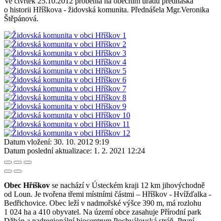
Ve čtvrtek 25.10.2012 proběhla na obecním úřadu přednáška
o historii Hříškova - židovská komunita. Přednášela Mgr.Veronika
Štěpánová.
Datum vložení:
30. 10. 2012 9:19
Datum poslední aktualizace:
1. 2. 2021 12:24
Obec Hříškov
se nachází v Ústeckém kraji 12 km jihovýchodně
od Loun. Je tvořena třemi místními částmi – Hříškov - Hvížďalka -
Bedřichovice. Obec leží v nadmořské výšce 390 m, má rozlohu
1 024 ha a 410 obyvatel. Na území obce zasahuje Přírodní park
Džbán a nadregionální biocentrum Pochválovská stráň. První