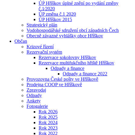
ÚP Hříškov úplné znění po vydání změny
č.1⁄2020
ÚP změna č.1 2020
ÚP Hříškov 2015
Strategický plán
Vodohospodářské sdružení obcí západních Čech
Obecně závazné vyhlášky obce Hříškov
Občan
Krizové řízení
Rezervační systém
Rezervace sokolovny Hříškov
Rezervace multifukčního hřiště Hříškov
Odpady a finance
Odpady a finance 2022
Provozovna České pošty ve Hříškově
Prodejna COOP ve Hříškově
Zpravodaj
Odpady
Ankety
Fotogalerie
Rok 2026
Rok 2025
Rok 2024
Rok 2023
Rok 2022