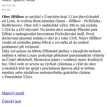
Obec Hříškov
se nachází v Ústeckém kraji 12 km jihovýchodně
od Loun. Je tvořena třemi místními částmi – Hříškov - Hvížďalka -
Bedřichovice. Obec leží v nadmořské výšce 390 m, má rozlohu
1 024 ha a 410 obyvatel. Na území obce zasahuje Přírodní park
Džbán a nadregionální biocentrum Pochválovská stráň. První
dochovaná písemná zmínka o obci je z roku 1318. Název Hříškov
vznikl od osobního jména Hřech a ves měla až do zrušení
poddanství pět vrchností.
Díky své poloze na hřbetu Džbánské plošiny s klesajícím terénem
směrem k městu Louny poskytuje překrásné panoramatické výhledy
na České středohoří, Mosteckou pánev i vzdálený masiv Krušných
hor. Obcí vede ze severu na východ cyklotrasa a výlet do obce
a okolních lesů lze spojit s procházkou lipovou alejí se dvěma
menhiry nebo návštěvou nedostavěného gotického chrámu
v Panenském Týnci.
Mapový portál
Ústecký kraj