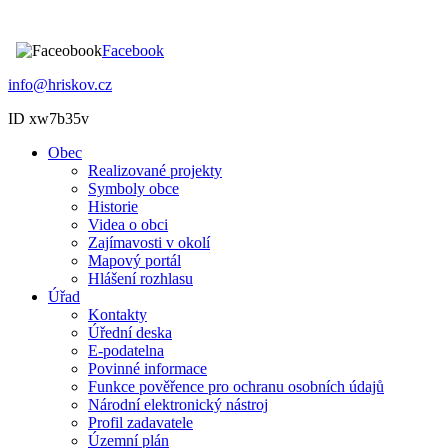
Facebook
info@hriskov.cz
ID xw7b35v
Obec
Realizované projekty
Symboly obce
Historie
Videa o obci
Zajímavosti v okolí
Mapový portál
Hlášení rozhlasu
Úřad
Kontakty
Úřední deska
E-podatelna
Povinné informace
Funkce pověřence pro ochranu osobních údajů
Národní elektronický nástroj
Profil zadavatele
Územní plán