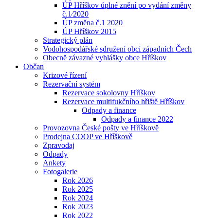
ÚP Hříškov úplné znění po vydání změny
č.1⁄2020
ÚP změna č.1 2020
ÚP Hříškov 2015
Strategický plán
Vodohospodářské sdružení obcí západních Čech
Obecně závazné vyhlášky obce Hříškov
Občan
Krizové řízení
Rezervační systém
Rezervace sokolovny Hříškov
Rezervace multifukčního hřiště Hříškov
Odpady a finance
Odpady a finance 2022
Provozovna České pošty ve Hříškově
Prodejna COOP ve Hříškově
Zpravodaj
Odpady
Ankety
Fotogalerie
Rok 2026
Rok 2025
Rok 2024
Rok 2023
Rok 2022