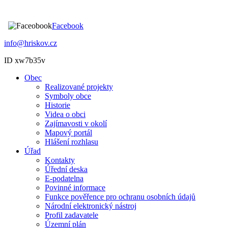
Facebook
info@hriskov.cz
ID xw7b35v
Obec
Realizované projekty
Symboly obce
Historie
Videa o obci
Zajímavosti v okolí
Mapový portál
Hlášení rozhlasu
Úřad
Kontakty
Úřední deska
E-podatelna
Povinné informace
Funkce pověřence pro ochranu osobních údajů
Národní elektronický nástroj
Profil zadavatele
Územní plán