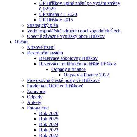
ÚP Hříškov úplné znění po vydání změny
č.1⁄2020
ÚP změna č.1 2020
ÚP Hříškov 2015
Strategický plán
Vodohospodářské sdružení obcí západních Čech
Obecně závazné vyhlášky obce Hříškov
Občan
Krizové řízení
Rezervační systém
Rezervace sokolovny Hříškov
Rezervace multifukčního hřiště Hříškov
Odpady a finance
Odpady a finance 2022
Provozovna České pošty ve Hříškově
Prodejna COOP ve Hříškově
Zpravodaj
Odpady
Ankety
Fotogalerie
Rok 2026
Rok 2025
Rok 2024
Rok 2023
Rok 2022