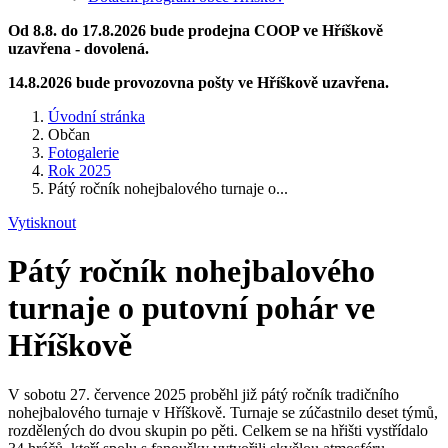
Od 8.8. do 17.8.2026 bude prodejna COOP ve Hříškově
uzavřena - dovolená.
14.8.2026 bude provozovna pošty ve Hříškově uzavřena.
Úvodní stránka
Občan
Fotogalerie
Rok 2025
Pátý ročník nohejbalového turnaje o...
Vytisknout
Pátý ročník nohejbalového
turnaje o putovní pohár ve
Hříškově
V sobotu 27. července 2025 proběhl již pátý ročník tradičního
nohejbalového turnaje v Hříškově. Turnaje se zúčastnilo deset týmů,
rozdělených do dvou skupin po pěti. Celkem se na hřišti vystřídalo