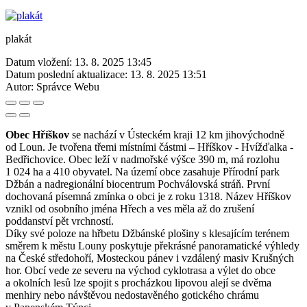
plakát
Datum vložení:
13. 8. 2025 13:45
Datum poslední aktualizace:
13. 8. 2025 13:51
Autor:
Správce Webu
Obec Hříškov
se nachází v Ústeckém kraji 12 km jihovýchodně
od Loun. Je tvořena třemi místními částmi – Hříškov - Hvížďalka -
Bedřichovice. Obec leží v nadmořské výšce 390 m, má rozlohu
1 024 ha a 410 obyvatel. Na území obce zasahuje Přírodní park
Džbán a nadregionální biocentrum Pochválovská stráň. První
dochovaná písemná zmínka o obci je z roku 1318. Název Hříškov
vznikl od osobního jména Hřech a ves měla až do zrušení
poddanství pět vrchností.
Díky své poloze na hřbetu Džbánské plošiny s klesajícím terénem
směrem k městu Louny poskytuje překrásné panoramatické výhledy
na České středohoří, Mosteckou pánev i vzdálený masiv Krušných
hor. Obcí vede ze severu na východ cyklotrasa a výlet do obce
a okolních lesů lze spojit s procházkou lipovou alejí se dvěma
menhiry nebo návštěvou nedostavěného gotického chrámu