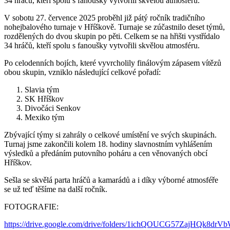
34 hráčů, kteří spolu s fanoušky vytvořili skvělou atmosféru.
V sobotu 27. července 2025 proběhl již pátý ročník tradičního
nohejbalového turnaje v Hříškově. Turnaje se zúčastnilo deset týmů,
rozdělených do dvou skupin po pěti. Celkem se na hřišti vystřídalo
34 hráčů, kteří spolu s fanoušky vytvořili skvělou atmosféru.
Po celodenních bojích, které vyvrcholily finálovým zápasem vítězů
obou skupin, vzniklo následující celkové pořadí:
Slavia tým
SK Hříškov
Divočáci Senkov
Mexiko tým
Zbývající týmy si zahrály o celkové umístění ve svých skupinách.
Turnaj jsme zakončili kolem 18. hodiny slavnostním vyhlášením
výsledků a předáním putovního poháru a cen věnovaných obcí
Hříškov.
Sešla se skvělá parta hráčů a kamarádů a i díky výborné atmosféře
se už teď těšíme na další ročník.
FOTOGRAFIE:
https://drive.google.com/drive/folders/1ichQOUCG57ZajHQk8d