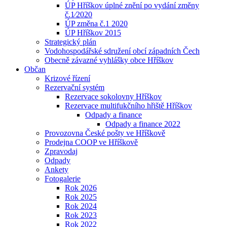
ÚP Hříškov úplné znění po vydání změny
č.1⁄2020
ÚP změna č.1 2020
ÚP Hříškov 2015
Strategický plán
Vodohospodářské sdružení obcí západních Čech
Obecně závazné vyhlášky obce Hříškov
Občan
Krizové řízení
Rezervační systém
Rezervace sokolovny Hříškov
Rezervace multifukčního hřiště Hříškov
Odpady a finance
Odpady a finance 2022
Provozovna České pošty ve Hříškově
Prodejna COOP ve Hříškově
Zpravodaj
Odpady
Ankety
Fotogalerie
Rok 2026
Rok 2025
Rok 2024
Rok 2023
Rok 2022