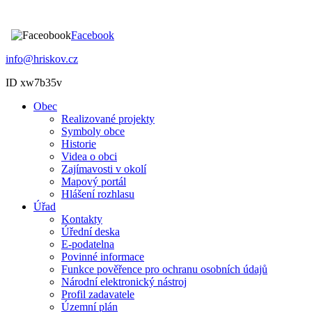
Facebook
info@hriskov.cz
ID xw7b35v
Obec
Realizované projekty
Symboly obce
Historie
Videa o obci
Zajímavosti v okolí
Mapový portál
Hlášení rozhlasu
Úřad
Kontakty
Úřední deska
E-podatelna
Povinné informace
Funkce pověřence pro ochranu osobních údajů
Národní elektronický nástroj
Profil zadavatele
Územní plán