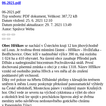
06-2021.pdf
06-2021.pdf
Typ souboru: PDF dokument, Velikost: 387,72 kB
Datum vložení:
25. 6. 2021 12:10
Datum poslední aktualizace:
29. 7. 2021 13:49
Autor:
Správce Webu
Obec Hříškov
se nachází v Ústeckém kraji 12 km jihovýchodně
od Loun. Je tvořena třemi místními částmi – Hříškov - Hvížďalka -
Bedřichovice. Obec leží v nadmořské výšce 390 m, má rozlohu
1 024 ha a 410 obyvatel. Na území obce zasahuje Přírodní park
Džbán a nadregionální biocentrum Pochválovská stráň. První
dochovaná písemná zmínka o obci je z roku 1318. Název Hříškov
vznikl od osobního jména Hřech a ves měla až do zrušení
poddanství pět vrchností.
Díky své poloze na hřbetu Džbánské plošiny s klesajícím terénem
směrem k městu Louny poskytuje překrásné panoramatické výhledy
na České středohoří, Mosteckou pánev i vzdálený masiv Krušných
hor. Obcí vede ze severu na východ cyklotrasa a výlet do obce
a okolních lesů lze spojit s procházkou lipovou alejí se dvěma
menhiry nebo návštěvou nedostavěného gotického chrámu
v Panenském Týnci.