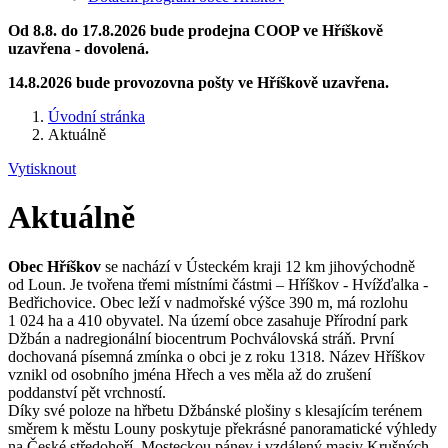
Od 8.8. do 17.8.2026 bude prodejna COOP ve Hříškově
uzavřena - dovolená.
14.8.2026 bude provozovna pošty ve Hříškově uzavřena.
Úvodní stránka
Aktuálně
Vytisknout
Aktuálně
Obec Hříškov
se nachází v Ústeckém kraji 12 km jihovýchodně
od Loun. Je tvořena třemi místními částmi – Hříškov - Hvížďalka -
Bedřichovice. Obec leží v nadmořské výšce 390 m, má rozlohu
1 024 ha a 410 obyvatel. Na území obce zasahuje Přírodní park
Džbán a nadregionální biocentrum Pochválovská stráň. První
dochovaná písemná zmínka o obci je z roku 1318. Název Hříškov
vznikl od osobního jména Hřech a ves měla až do zrušení
poddanství pět vrchností.
Díky své poloze na hřbetu Džbánské plošiny s klesajícím terénem
směrem k městu Louny poskytuje překrásné panoramatické výhledy
na České středohoří, Mosteckou pánev i vzdálený masiv Krušných