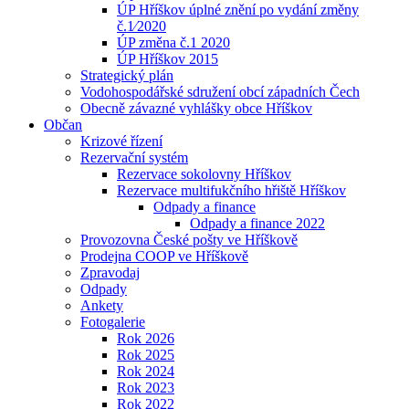
ÚP Hříškov úplné znění po vydání změny
č.1⁄2020
ÚP změna č.1 2020
ÚP Hříškov 2015
Strategický plán
Vodohospodářské sdružení obcí západních Čech
Obecně závazné vyhlášky obce Hříškov
Občan
Krizové řízení
Rezervační systém
Rezervace sokolovny Hříškov
Rezervace multifukčního hřiště Hříškov
Odpady a finance
Odpady a finance 2022
Provozovna České pošty ve Hříškově
Prodejna COOP ve Hříškově
Zpravodaj
Odpady
Ankety
Fotogalerie
Rok 2026
Rok 2025
Rok 2024
Rok 2023
Rok 2022