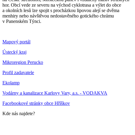
hor. Obcí vede ze severu na východ cyklotrasa a výlet do obce
a okolních lesů lze spojit s procházkou lipovou alejí se dvěma
menhiry nebo návštěvou nedostavěného gotického chrámu
v Panenském Týnci.
Mapový portál
Ústecký kraj
Mikroregion Perucko
Profil zadavatele
Ekolamp
Vodárny a kanalizace Karlovy Vary, a.s. - VODAKVA
Facebookové stránky obce Hříškov
Kde nás najdete?