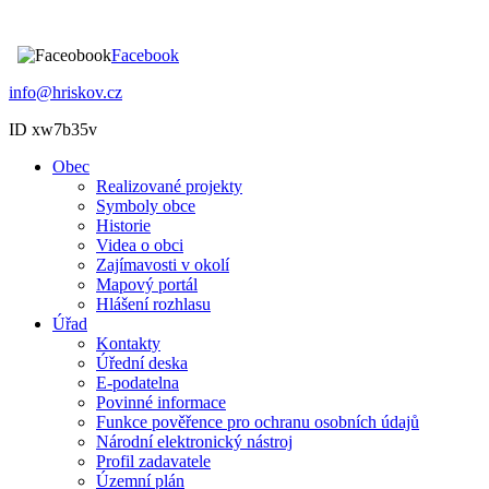
Facebook
info@hriskov.cz
ID xw7b35v
Obec
Realizované projekty
Symboly obce
Historie
Videa o obci
Zajímavosti v okolí
Mapový portál
Hlášení rozhlasu
Úřad
Kontakty
Úřední deska
E-podatelna
Povinné informace
Funkce pověřence pro ochranu osobních údajů
Národní elektronický nástroj
Profil zadavatele
Územní plán