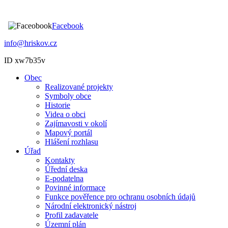
Facebook
info@hriskov.cz
ID xw7b35v
Obec
Realizované projekty
Symboly obce
Historie
Videa o obci
Zajímavosti v okolí
Mapový portál
Hlášení rozhlasu
Úřad
Kontakty
Úřední deska
E-podatelna
Povinné informace
Funkce pověřence pro ochranu osobních údajů
Národní elektronický nástroj
Profil zadavatele
Územní plán