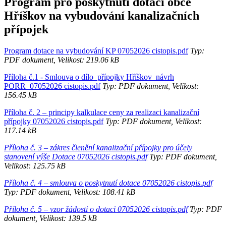
Program pro poskytnutí dotací obce
Hříškov na vybudování kanalizačních
přípojek
Program dotace na vybudování KP 07052026 cistopis.pdf
Typ:
PDF dokument, Velikost: 219.06 kB
Příloha č.1 - Smlouva o dílo_přípojky Hříškov_návrh
PORR_07052026 cistopis.pdf
Typ: PDF dokument, Velikost:
156.45 kB
Příloha č. 2 – principy kalkulace ceny za realizaci kanalizační
přípojky 07052026 cistopis.pdf
Typ: PDF dokument, Velikost:
117.14 kB
Příloha č. 3 – zákres členění kanalizační přípojky pro účely
stanovení výše Dotace 07052026 cistopis.pdf
Typ: PDF dokument,
Velikost: 125.75 kB
Příloha č. 4 – smlouva o poskytnutí dotace 07052026 cistopis.pdf
Typ: PDF dokument, Velikost: 108.41 kB
Příloha č. 5 – vzor žádosti o dotaci 07052026 cistopis.pdf
Typ: PDF
dokument, Velikost: 139.5 kB