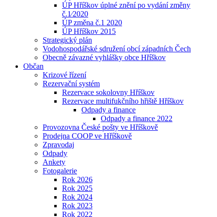
ÚP Hříškov úplné znění po vydání změny
č.1⁄2020
ÚP změna č.1 2020
ÚP Hříškov 2015
Strategický plán
Vodohospodářské sdružení obcí západních Čech
Obecně závazné vyhlášky obce Hříškov
Občan
Krizové řízení
Rezervační systém
Rezervace sokolovny Hříškov
Rezervace multifukčního hřiště Hříškov
Odpady a finance
Odpady a finance 2022
Provozovna České pošty ve Hříškově
Prodejna COOP ve Hříškově
Zpravodaj
Odpady
Ankety
Fotogalerie
Rok 2026
Rok 2025
Rok 2024
Rok 2023
Rok 2022