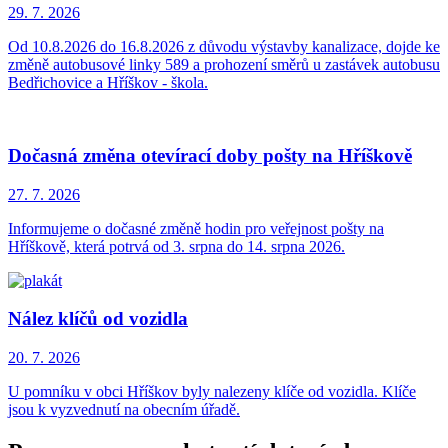
29. 7.
2026
Od 10.8.2026 do 16.8.2026 z důvodu výstavby kanalizace, dojde ke
změně autobusové linky 589 a prohození směrů u zastávek autobusu
Bedřichovice a Hříškov - škola.
Dočasná změna otevírací doby pošty na Hříškově
27. 7.
2026
Informujeme o dočasné změně hodin pro veřejnost pošty na
Hříškově, která potrvá od 3. srpna do 14. srpna 2026.
Nález klíčů od vozidla
20. 7.
2026
U pomníku v obci Hříškov byly nalezeny klíče od vozidla. Klíče
jsou k vyzvednutí na obecním úřadě.