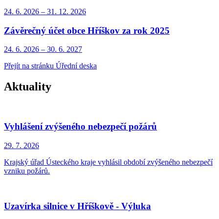
24. 6.
2026
–
31. 12.
2026
Závěrečný účet obce Hříškov za rok 2025
24. 6.
2026
–
30. 6.
2027
Přejít na stránku Úřední deska
Aktuality
Vyhlášení zvýšeného nebezpečí požárů
29. 7.
2026
Krajský úřad Ústeckého kraje vyhlásil období zvýšeného nebezpečí
vzniku požárů.
Uzavírka silnice v Hříškově - Výluka