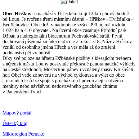
Obec Hříškov
se nachází v Ústeckém kraji 12 km jihovýchodně
od Loun. Je tvořena třemi místními částmi – Hříškov - Hvížďalka -
Bedřichovice. Obec leží v nadmořské výšce 390 m, má rozlohu
1 024 ha a 410 obyvatel. Na území obce zasahuje Přírodní park
Džbán a nadregionální biocentrum Pochválovská stráň. První
dochovaná písemná zmínka o obci je z roku 1318. Název Hříškov
vznikl od osobního jména Hřech a ves měla až do zrušení
poddanství pět vrchností.
Díky své poloze na hřbetu Džbánské plošiny s klesajícím terénem
směrem k městu Louny poskytuje překrásné panoramatické výhledy
na České středohoří, Mosteckou pánev i vzdálený masiv Krušných
hor. Obcí vede ze severu na východ cyklotrasa a výlet do obce
a okolních lesů lze spojit s procházkou lipovou alejí se dvěma
menhiry nebo návštěvou nedostavěného gotického chrámu
v Panenském Týnci.
Mapový portál
Ústecký kraj
Mikroregion Perucko