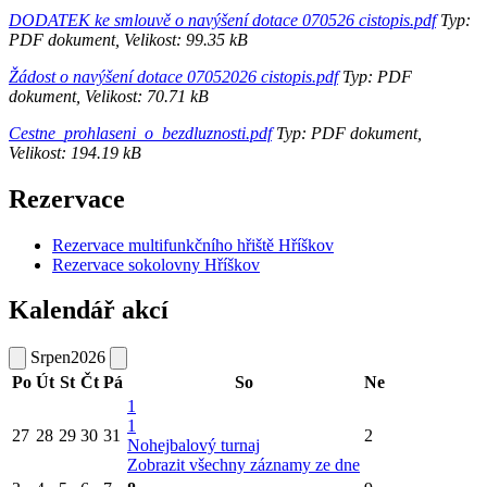
DODATEK ke smlouvě o navýšení dotace 070526 cistopis.pdf
Typ:
PDF dokument, Velikost: 99.35 kB
Žádost o navýšení dotace 07052026 cistopis.pdf
Typ: PDF
dokument, Velikost: 70.71 kB
Cestne_prohlaseni_o_bezdluznosti.pdf
Typ: PDF dokument,
Velikost: 194.19 kB
Rezervace
Rezervace multifunkčního hřiště Hříškov
Rezervace sokolovny Hříškov
Kalendář akcí
Srpen
2026
Po
Út
St
Čt
Pá
So
Ne
1
1
27
28
29
30
31
2
Nohejbalový turnaj
Zobrazit všechny záznamy ze dne