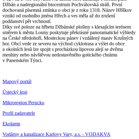
Džbán a nadregionální biocentrum Pochválovská stráň. První
dochovaná písemná zmínka o obci je z roku 1318. Název Hříškov
vznikl od osobního jména Hřech a ves měla až do zrušení
poddanství pět vrchností.
Díky své poloze na hřbetu Džbánské plošiny s klesajícím terénem
směrem k městu Louny poskytuje překrásné panoramatické výhledy
na České středohoří, Mosteckou pánev i vzdálený masiv Krušných
hor. Obcí vede ze severu na východ cyklotrasa a výlet do obce
a okolních lesů lze spojit s procházkou lipovou alejí se dvěma
menhiry nebo návštěvou nedostavěného gotického chrámu
v Panenském Týnci.
Mapový portál
Ústecký kraj
Mikroregion Perucko
Profil zadavatele
Ekolamp
Vodárny a kanalizace Karlovy Vary, a.s. - VODAKVA