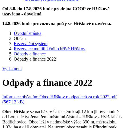
Od 8.8. do 17.8.2026 bude prodejna COOP ve Hříškově
uzavřena - dovolená.
14.8.2026 bude provozovna pošty ve Hříškově uzavřena.
Úvodní stránka
Občan
Rezervační systém
Rezervace multifukčního hřiště Hříškov
Odpady a finance
Odpady a finance 2022
Vytisknout
Odpady a finance 2022
Informace občanům Obec Hříškov o odpadech za rok 2022.pdf
(567.12 kB)
Obec Hříškov
se nachází v Ústeckém kraji 12 km jihovýchodně
od Loun. Je tvořena třemi místními částmi – Hříškov - Hvížďalka -
Bedřichovice. Obec leží v nadmořské výšce 390 m, má rozlohu
1 024 ha a 410 obyvatel. Na území obce zasahuje Přírodní park