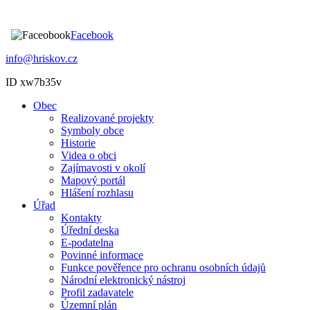
Facebook
info@hriskov.cz
ID xw7b35v
Obec
Realizované projekty
Symboly obce
Historie
Videa o obci
Zajímavosti v okolí
Mapový portál
Hlášení rozhlasu
Úřad
Kontakty
Úřední deska
E-podatelna
Povinné informace
Funkce pověřence pro ochranu osobních údajů
Národní elektronický nástroj
Profil zadavatele
Územní plán