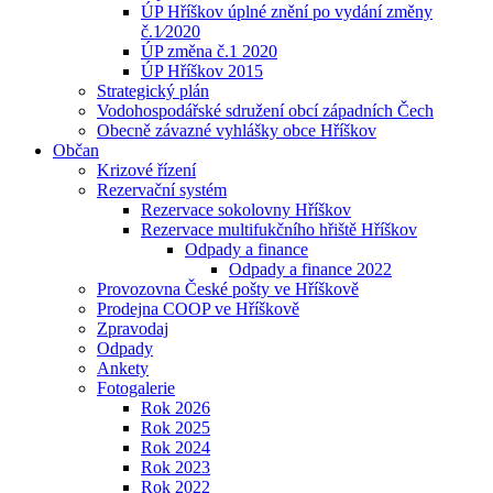
ÚP Hříškov úplné znění po vydání změny
č.1⁄2020
ÚP změna č.1 2020
ÚP Hříškov 2015
Strategický plán
Vodohospodářské sdružení obcí západních Čech
Obecně závazné vyhlášky obce Hříškov
Občan
Krizové řízení
Rezervační systém
Rezervace sokolovny Hříškov
Rezervace multifukčního hřiště Hříškov
Odpady a finance
Odpady a finance 2022
Provozovna České pošty ve Hříškově
Prodejna COOP ve Hříškově
Zpravodaj
Odpady
Ankety
Fotogalerie
Rok 2026
Rok 2025
Rok 2024
Rok 2023
Rok 2022