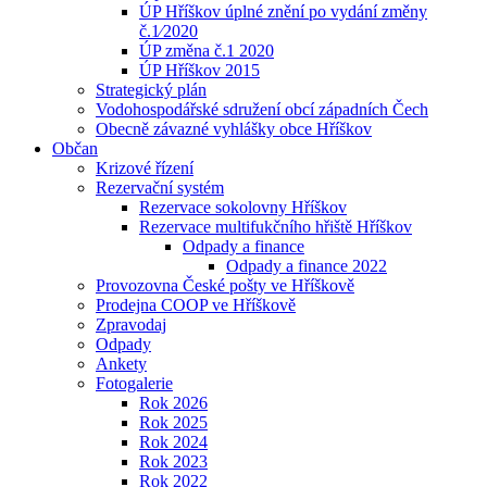
ÚP Hříškov úplné znění po vydání změny
č.1⁄2020
ÚP změna č.1 2020
ÚP Hříškov 2015
Strategický plán
Vodohospodářské sdružení obcí západních Čech
Obecně závazné vyhlášky obce Hříškov
Občan
Krizové řízení
Rezervační systém
Rezervace sokolovny Hříškov
Rezervace multifukčního hřiště Hříškov
Odpady a finance
Odpady a finance 2022
Provozovna České pošty ve Hříškově
Prodejna COOP ve Hříškově
Zpravodaj
Odpady
Ankety
Fotogalerie
Rok 2026
Rok 2025
Rok 2024
Rok 2023
Rok 2022