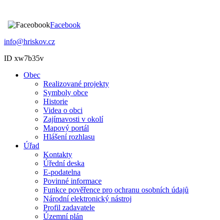
Facebook
info@hriskov.cz
ID xw7b35v
Obec
Realizované projekty
Symboly obce
Historie
Videa o obci
Zajímavosti v okolí
Mapový portál
Hlášení rozhlasu
Úřad
Kontakty
Úřední deska
E-podatelna
Povinné informace
Funkce pověřence pro ochranu osobních údajů
Národní elektronický nástroj
Profil zadavatele
Územní plán