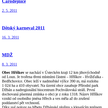
Čarodějnice
2. 5. 2011
Dětský karneval 2011
16. 3. 2011
MDŽ
8. 3. 2011
Obec Hříškov
se nachází v Ústeckém kraji 12 km jihovýchodně
od Loun. Je tvořena třemi místními částmi – Hříškov - Hvížďalka -
Bedřichovice. Obec leží v nadmořské výšce 390 m, má rozlohu
1 024 ha a 410 obyvatel. Na území obce zasahuje Přírodní park
Džbán a nadregionální biocentrum Pochválovská stráň. První
dochovaná písemná zmínka o obci je z roku 1318. Název Hříškov
vznikl od osobního jména Hřech a ves měla až do zrušení
poddanství pět vrchností.
Díky své poloze na hřbetu Džbánské plošiny s klesajícím terénem