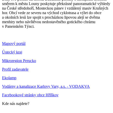
směrem k městu Louny poskytuje překrásné panoramatické výhledy
na České středohoří, Mosteckou pánev i vzdálený masiv Krušných
hor. Obcí vede ze severu na východ cyklotrasa a výlet do obce
a okolních lesů lze spojit s procházkou lipovou alejí se dvěma
menhiry nebo návštěvou nedostavěného gotického chrámu
v Panenském Týnci.
Mapový portál
Ústecký kraj
Mikroregion Perucko
Profil zadavatele
Ekolamp
Vodárny a kanalizace Karlovy Vary, a.s. - VODAKVA
Facebookové stránky obce Hříškov
Kde nás najdete?