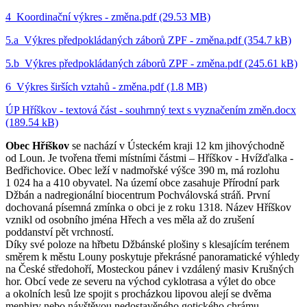
4_Koordinační výkres - změna.pdf (29.53 MB)
5.a_Výkres předpokládaných záborů ZPF - změna.pdf (354.7 kB)
5.b_Výkres předpokládaných záborů ZPF - změna.pdf (245.61 kB)
6_Výkres širších vztahů - změna.pdf (1.8 MB)
ÚP Hříškov - textová část - souhrnný text s vyznačením změn.docx
(189.54 kB)
Obec Hříškov
se nachází v Ústeckém kraji 12 km jihovýchodně
od Loun. Je tvořena třemi místními částmi – Hříškov - Hvížďalka -
Bedřichovice. Obec leží v nadmořské výšce 390 m, má rozlohu
1 024 ha a 410 obyvatel. Na území obce zasahuje Přírodní park
Džbán a nadregionální biocentrum Pochválovská stráň. První
dochovaná písemná zmínka o obci je z roku 1318. Název Hříškov
vznikl od osobního jména Hřech a ves měla až do zrušení
poddanství pět vrchností.
Díky své poloze na hřbetu Džbánské plošiny s klesajícím terénem
směrem k městu Louny poskytuje překrásné panoramatické výhledy
na České středohoří, Mosteckou pánev i vzdálený masiv Krušných
hor. Obcí vede ze severu na východ cyklotrasa a výlet do obce
a okolních lesů lze spojit s procházkou lipovou alejí se dvěma
menhiry nebo návštěvou nedostavěného gotického chrámu