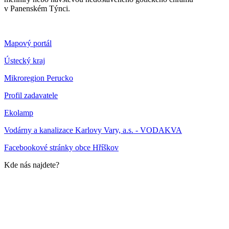
v Panenském Týnci.
Mapový portál
Ústecký kraj
Mikroregion Perucko
Profil zadavatele
Ekolamp
Vodárny a kanalizace Karlovy Vary, a.s. - VODAKVA
Facebookové stránky obce Hříškov
Kde nás najdete?