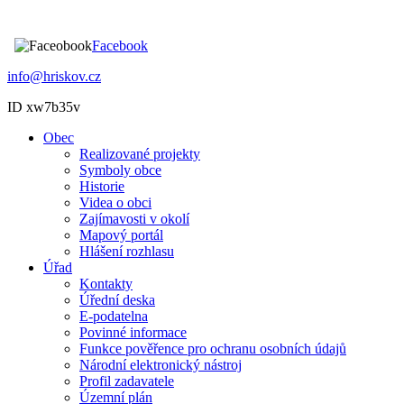
Facebook
info@hriskov.cz
ID xw7b35v
Obec
Realizované projekty
Symboly obce
Historie
Videa o obci
Zajímavosti v okolí
Mapový portál
Hlášení rozhlasu
Úřad
Kontakty
Úřední deska
E-podatelna
Povinné informace
Funkce pověřence pro ochranu osobních údajů
Národní elektronický nástroj
Profil zadavatele
Územní plán