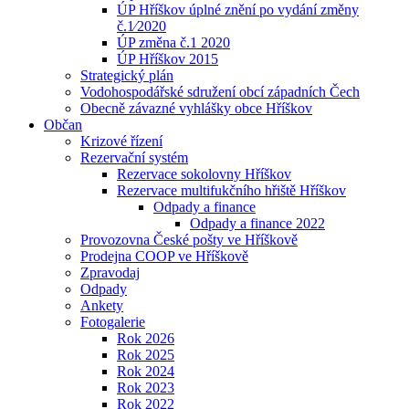
ÚP Hříškov úplné znění po vydání změny
č.1⁄2020
ÚP změna č.1 2020
ÚP Hříškov 2015
Strategický plán
Vodohospodářské sdružení obcí západních Čech
Obecně závazné vyhlášky obce Hříškov
Občan
Krizové řízení
Rezervační systém
Rezervace sokolovny Hříškov
Rezervace multifukčního hřiště Hříškov
Odpady a finance
Odpady a finance 2022
Provozovna České pošty ve Hříškově
Prodejna COOP ve Hříškově
Zpravodaj
Odpady
Ankety
Fotogalerie
Rok 2026
Rok 2025
Rok 2024
Rok 2023
Rok 2022