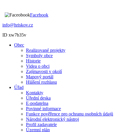
Facebook
info@hriskov.cz
ID xw7b35v
Obec
Realizované projekty
Symboly obce
Historie
Videa o obci
Zajímavosti v okolí
Mapový portál
Hlášení rozhlasu
Úřad
Kontakty
Úřední deska
E-podatelna
Povinné informace
Funkce pověřence pro ochranu osobních údajů
Národní elektronický nástroj
Profil zadavatele
Územní plán