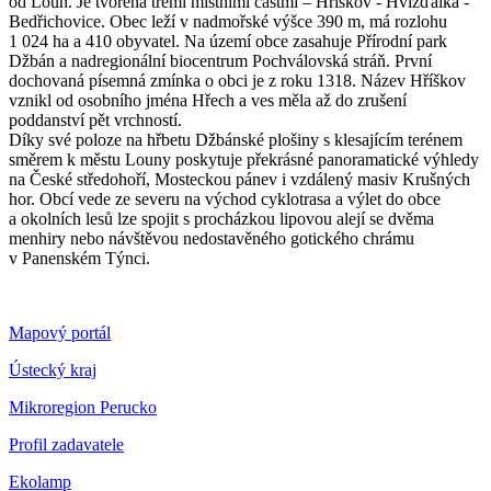
od Loun. Je tvořena třemi místními částmi – Hříškov - Hvížďalka -
Bedřichovice. Obec leží v nadmořské výšce 390 m, má rozlohu
1 024 ha a 410 obyvatel. Na území obce zasahuje Přírodní park
Džbán a nadregionální biocentrum Pochválovská stráň. První
dochovaná písemná zmínka o obci je z roku 1318. Název Hříškov
vznikl od osobního jména Hřech a ves měla až do zrušení
poddanství pět vrchností.
Díky své poloze na hřbetu Džbánské plošiny s klesajícím terénem
směrem k městu Louny poskytuje překrásné panoramatické výhledy
na České středohoří, Mosteckou pánev i vzdálený masiv Krušných
hor. Obcí vede ze severu na východ cyklotrasa a výlet do obce
a okolních lesů lze spojit s procházkou lipovou alejí se dvěma
menhiry nebo návštěvou nedostavěného gotického chrámu
v Panenském Týnci.
Mapový portál
Ústecký kraj
Mikroregion Perucko
Profil zadavatele
Ekolamp