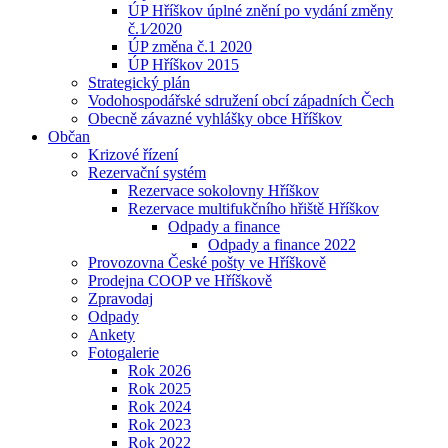
ÚP Hříškov úplné znění po vydání změny
č.1⁄2020
ÚP změna č.1 2020
ÚP Hříškov 2015
Strategický plán
Vodohospodářské sdružení obcí západních Čech
Obecně závazné vyhlášky obce Hříškov
Občan
Krizové řízení
Rezervační systém
Rezervace sokolovny Hříškov
Rezervace multifukčního hřiště Hříškov
Odpady a finance
Odpady a finance 2022
Provozovna České pošty ve Hříškově
Prodejna COOP ve Hříškově
Zpravodaj
Odpady
Ankety
Fotogalerie
Rok 2026
Rok 2025
Rok 2024
Rok 2023
Rok 2022