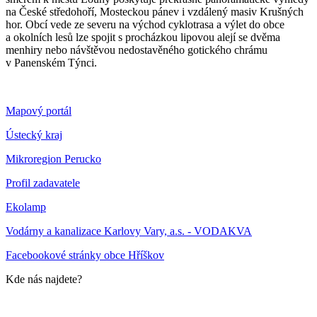
na České středohoří, Mosteckou pánev i vzdálený masiv Krušných
hor. Obcí vede ze severu na východ cyklotrasa a výlet do obce
a okolních lesů lze spojit s procházkou lipovou alejí se dvěma
menhiry nebo návštěvou nedostavěného gotického chrámu
v Panenském Týnci.
Mapový portál
Ústecký kraj
Mikroregion Perucko
Profil zadavatele
Ekolamp
Vodárny a kanalizace Karlovy Vary, a.s. - VODAKVA
Facebookové stránky obce Hříškov
Kde nás najdete?