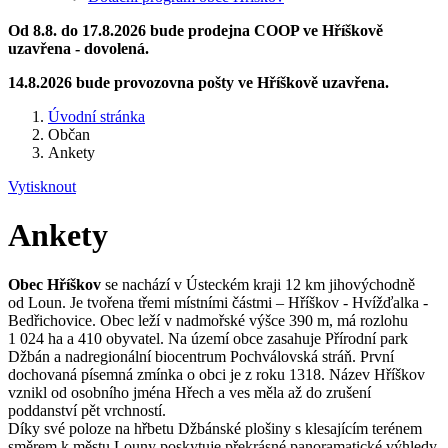
Od 8.8. do 17.8.2026 bude prodejna COOP ve Hříškově
uzavřena - dovolená.
14.8.2026 bude provozovna pošty ve Hříškově uzavřena.
Úvodní stránka
Občan
Ankety
Vytisknout
Ankety
Obec Hříškov
se nachází v Ústeckém kraji 12 km jihovýchodně
od Loun. Je tvořena třemi místními částmi – Hříškov - Hvížďalka -
Bedřichovice. Obec leží v nadmořské výšce 390 m, má rozlohu
1 024 ha a 410 obyvatel. Na území obce zasahuje Přírodní park
Džbán a nadregionální biocentrum Pochválovská stráň. První
dochovaná písemná zmínka o obci je z roku 1318. Název Hříškov
vznikl od osobního jména Hřech a ves měla až do zrušení
poddanství pět vrchností.
Díky své poloze na hřbetu Džbánské plošiny s klesajícím terénem
směrem k městu Louny poskytuje překrásné panoramatické výhledy