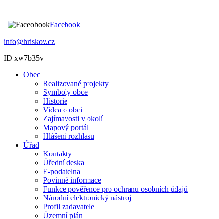
Facebook
info@hriskov.cz
ID xw7b35v
Obec
Realizované projekty
Symboly obce
Historie
Videa o obci
Zajímavosti v okolí
Mapový portál
Hlášení rozhlasu
Úřad
Kontakty
Úřední deska
E-podatelna
Povinné informace
Funkce pověřence pro ochranu osobních údajů
Národní elektronický nástroj
Profil zadavatele
Územní plán