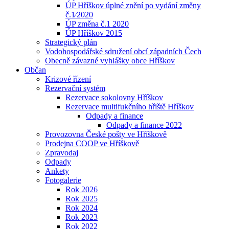
ÚP Hříškov úplné znění po vydání změny
č.1⁄2020
ÚP změna č.1 2020
ÚP Hříškov 2015
Strategický plán
Vodohospodářské sdružení obcí západních Čech
Obecně závazné vyhlášky obce Hříškov
Občan
Krizové řízení
Rezervační systém
Rezervace sokolovny Hříškov
Rezervace multifukčního hřiště Hříškov
Odpady a finance
Odpady a finance 2022
Provozovna České pošty ve Hříškově
Prodejna COOP ve Hříškově
Zpravodaj
Odpady
Ankety
Fotogalerie
Rok 2026
Rok 2025
Rok 2024
Rok 2023
Rok 2022