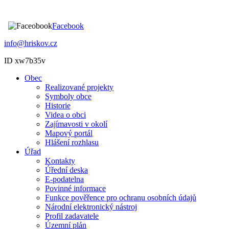
Facebook
info@hriskov.cz
ID xw7b35v
Obec
Realizované projekty
Symboly obce
Historie
Videa o obci
Zajímavosti v okolí
Mapový portál
Hlášení rozhlasu
Úřad
Kontakty
Úřední deska
E-podatelna
Povinné informace
Funkce pověřence pro ochranu osobních údajů
Národní elektronický nástroj
Profil zadavatele
Územní plán