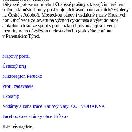
Díky své poloze na hřbetu Džbánské plošiny s klesajícím terénem
směrem k městu Louny poskytuje překrásné panoramatické výhledy
na České středohoří, Mosteckou pánev i vzdálený masiv Krušných
hor. Obcí vede ze severu na východ cyklotrasa a výlet do obce
a okolních lesů lze spojit s procházkou lipovou alejí se dvěma
menhiry nebo návštěvou nedostavěného gotického chrámu
v Panenském Týnci.
Mapový portál
Ústecký kraj
Mikroregion Perucko
Profil zadavatele
Ekolamp
Vodárny a kanalizace Karlovy Vary, a.s. - VODAKVA
Facebookové stránky obce Hříškov
Kde nás najdete?