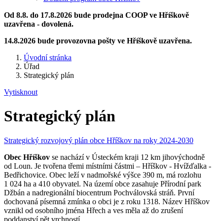
Od 8.8. do 17.8.2026 bude prodejna COOP ve Hříškově
uzavřena - dovolená.
14.8.2026 bude provozovna pošty ve Hříškově uzavřena.
Úvodní stránka
Úřad
Strategický plán
Vytisknout
Strategický plán
Strategický rozvojový plán obce Hříškov na roky 2024-2030
Obec Hříškov
se nachází v Ústeckém kraji 12 km jihovýchodně
od Loun. Je tvořena třemi místními částmi – Hříškov - Hvížďalka -
Bedřichovice. Obec leží v nadmořské výšce 390 m, má rozlohu
1 024 ha a 410 obyvatel. Na území obce zasahuje Přírodní park
Džbán a nadregionální biocentrum Pochválovská stráň. První
dochovaná písemná zmínka o obci je z roku 1318. Název Hříškov
vznikl od osobního jména Hřech a ves měla až do zrušení
poddanství pět vrchností.