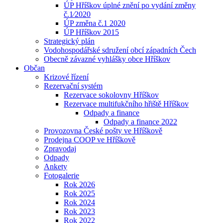
ÚP Hříškov úplné znění po vydání změny
č.1⁄2020
ÚP změna č.1 2020
ÚP Hříškov 2015
Strategický plán
Vodohospodářské sdružení obcí západních Čech
Obecně závazné vyhlášky obce Hříškov
Občan
Krizové řízení
Rezervační systém
Rezervace sokolovny Hříškov
Rezervace multifukčního hřiště Hříškov
Odpady a finance
Odpady a finance 2022
Provozovna České pošty ve Hříškově
Prodejna COOP ve Hříškově
Zpravodaj
Odpady
Ankety
Fotogalerie
Rok 2026
Rok 2025
Rok 2024
Rok 2023
Rok 2022