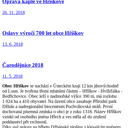
Oprava kaple ve Hříškově
26. 11. 2018
Oslavy výročí 700 let obce Hříškov
13. 6. 2018
Čarodějnice 2018
11. 5. 2018
Obec Hříškov
se nachází v Ústeckém kraji 12 km jihovýchodně
od Loun. Je tvořena třemi místními částmi – Hříškov - Hvížďalka -
Bedřichovice. Obec leží v nadmořské výšce 390 m, má rozlohu
1 024 ha a 410 obyvatel. Na území obce zasahuje Přírodní park
Džbán a nadregionální biocentrum Pochválovská stráň. První
dochovaná písemná zmínka o obci je z roku 1318. Název Hříškov
vznikl od osobního jména Hřech a ves měla až do zrušení
poddanství pět vrchností.
Díky své poloze na hřbetu Džbánské plošiny s klesajícím terénem