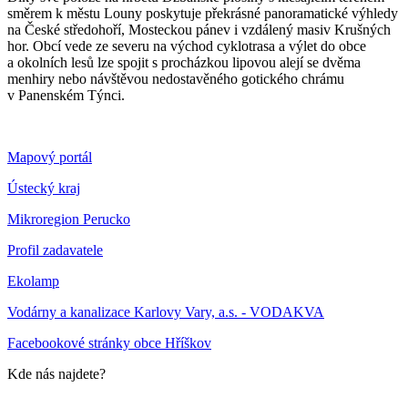
směrem k městu Louny poskytuje překrásné panoramatické výhledy
na České středohoří, Mosteckou pánev i vzdálený masiv Krušných
hor. Obcí vede ze severu na východ cyklotrasa a výlet do obce
a okolních lesů lze spojit s procházkou lipovou alejí se dvěma
menhiry nebo návštěvou nedostavěného gotického chrámu
v Panenském Týnci.
Mapový portál
Ústecký kraj
Mikroregion Perucko
Profil zadavatele
Ekolamp
Vodárny a kanalizace Karlovy Vary, a.s. - VODAKVA
Facebookové stránky obce Hříškov
Kde nás najdete?