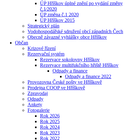
ÚP Hříškov úplné znění po vydání změny
č.1⁄2020
ÚP změna č.1 2020
ÚP Hříškov 2015
Strategický plán
Vodohospodářské sdružení obcí západních Čech
Obecně závazné vyhlášky obce Hříškov
Občan
Krizové řízení
Rezervační systém
Rezervace sokolovny Hříškov
Rezervace multifukčního hřiště Hříškov
Odpady a finance
Odpady a finance 2022
Provozovna České pošty ve Hříškově
Prodejna COOP ve Hříškově
Zpravodaj
Odpady
Ankety
Fotogalerie
Rok 2026
Rok 2025
Rok 2024
Rok 2023
Rok 2022