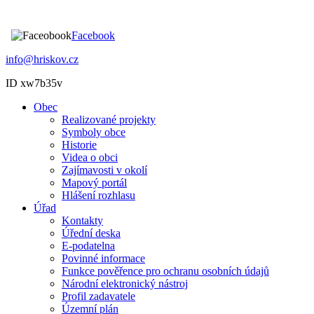
Facebook
info@hriskov.cz
ID xw7b35v
Obec
Realizované projekty
Symboly obce
Historie
Videa o obci
Zajímavosti v okolí
Mapový portál
Hlášení rozhlasu
Úřad
Kontakty
Úřední deska
E-podatelna
Povinné informace
Funkce pověřence pro ochranu osobních údajů
Národní elektronický nástroj
Profil zadavatele
Územní plán