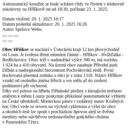
Astronomický kroužek se bude scházet vždy ve čtvrtek v klubovně
sokolovny na Hříškově od od 18:30, počínaje 23. 1. 2025.
Datum vložení:
20. 1. 2025 16:17
Datum poslední aktualizace:
20. 1. 2025 16:26
Autor:
Správce Webu
Obec Hříškov
se nachází v Ústeckém kraji 12 km jihovýchodně
od Loun. Je tvořena třemi místními částmi – Hříškov - Hvížďalka -
Bedřichovice. Obec leží v nadmořské výšce 390 m, má rozlohu
1 024 ha a 410 obyvatel. Na území obce zasahuje Přírodní park
Džbán a nadregionální biocentrum Pochválovská stráň. První
dochovaná písemná zmínka o obci je z roku 1318. Název Hříškov
vznikl od osobního jména Hřech a ves měla až do zrušení
poddanství pět vrchností.
Díky své poloze na hřbetu Džbánské plošiny s klesajícím terénem
směrem k městu Louny poskytuje překrásné panoramatické výhledy
na České středohoří, Mosteckou pánev i vzdálený masiv Krušných
hor. Obcí vede ze severu na východ cyklotrasa a výlet do obce
a okolních lesů lze spojit s procházkou lipovou alejí se dvěma
menhiry nebo návštěvou nedostavěného gotického chrámu
v Panenském Týnci.