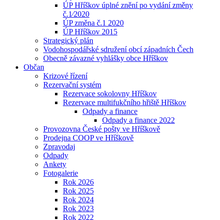
ÚP Hříškov úplné znění po vydání změny
č.1⁄2020
ÚP změna č.1 2020
ÚP Hříškov 2015
Strategický plán
Vodohospodářské sdružení obcí západních Čech
Obecně závazné vyhlášky obce Hříškov
Občan
Krizové řízení
Rezervační systém
Rezervace sokolovny Hříškov
Rezervace multifukčního hřiště Hříškov
Odpady a finance
Odpady a finance 2022
Provozovna České pošty ve Hříškově
Prodejna COOP ve Hříškově
Zpravodaj
Odpady
Ankety
Fotogalerie
Rok 2026
Rok 2025
Rok 2024
Rok 2023
Rok 2022