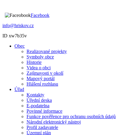
Facebook
info@hriskov.cz
ID xw7b35v
Obec
Realizované projekty
Symboly obce
Historie
Videa o obci
Zajímavosti v okolí
Mapový portál
Hlášení rozhlasu
Úřad
Kontakty
Úřední deska
E-podatelna
Povinné informace
Funkce pověřence pro ochranu osobních údajů
Národní elektronický nástroj
Profil zadavatele
Územní plán