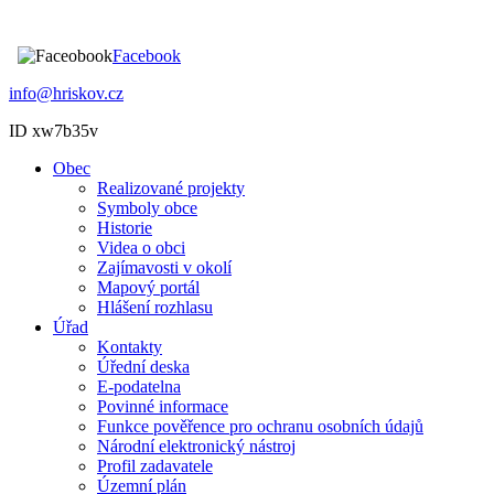
Facebook
info@hriskov.cz
ID xw7b35v
Obec
Realizované projekty
Symboly obce
Historie
Videa o obci
Zajímavosti v okolí
Mapový portál
Hlášení rozhlasu
Úřad
Kontakty
Úřední deska
E-podatelna
Povinné informace
Funkce pověřence pro ochranu osobních údajů
Národní elektronický nástroj
Profil zadavatele
Územní plán