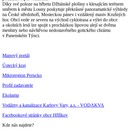
Díky své poloze na hřbetu Džbánské plošiny s klesajícím terénem
směrem k městu Louny poskytuje překrásné panoramatické výhledy
na České středohoří, Mosteckou pánev i vzdálený masiv Krušných
hor. Obcí vede ze severu na východ cyklotrasa a výlet do obce
a okolních lesů lze spojit s procházkou lipovou alejí se dvěma
menhiry nebo návštěvou nedostavěného gotického chrámu
v Panenském Týnci.
Mapový portál
Ústecký kraj
Mikroregion Perucko
Profil zadavatele
Ekolamp
Vodárny a kanalizace Karlovy Vary, a.s. - VODAKVA
Facebookové stránky obce Hříškov
Kde nás najdete?