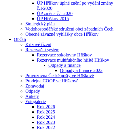
ÚP Hříškov úplné znění po vydání změny
č.1⁄2020
ÚP změna č.1 2020
ÚP Hříškov 2015
Strategický plán
Vodohospodářské sdružení obcí západních Čech
Obecně závazné vyhlášky obce Hříškov
Občan
Krizové řízení
Rezervační systém
Rezervace sokolovny Hříškov
Rezervace multifukčního hřiště Hříškov
Odpady a finance
Odpady a finance 2022
Provozovna České pošty ve Hříškově
Prodejna COOP ve Hříškově
Zpravodaj
Odpady
Ankety
Fotogalerie
Rok 2026
Rok 2025
Rok 2024
Rok 2023
Rok 2022