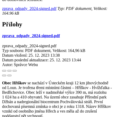
zprava_odpady_2024-signed.pdf
Typ: PDF dokument, Velikost:
164.96 kB
Přílohy
zprava_odpady_2024-signed.pdf
zprava_odpady_2024-signed.pdf
Typ souboru: PDF dokument, Velikost: 164,96 kB
Datum vložení:
25. 12. 2023 13:38
Datum poslední aktualizace:
25. 12. 2023 13:44
Autor:
Správce Webu
Obec Hříškov
se nachází v Ústeckém kraji 12 km jihovýchodně
od Loun. Je tvořena třemi místními částmi – Hříškov - Hvížďalka -
Bedřichovice. Obec leží v nadmořské výšce 390 m, má rozlohu
1 024 ha a 410 obyvatel. Na území obce zasahuje Přírodní park
Džbán a nadregionální biocentrum Pochválovská stráň. První
dochovaná písemná zmínka o obci je z roku 1318. Název Hříškov
vznikl od osobního jména Hřech a ves měla až do zrušení
poddanství pět vrchností.