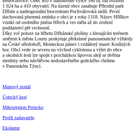
Bedřichovice. Obec leží v nadmořské výšce 390 m, má rozlohu
1 024 ha a 410 obyvatel. Na území obce zasahuje Přírodní park
Džbán a nadregionální biocentrum Pochválovská stráň. První
dochovaná písemná zmínka o obci je z roku 1318. Název Hříškov
vznikl od osobního jména Hřech a ves měla až do zrušení
poddanství pět vrchností.
Díky své poloze na hřbetu Džbánské plošiny s klesajícím terénem
směrem k městu Louny poskytuje překrásné panoramatické výhledy
na České středohoří, Mosteckou pánev i vzdálený masiv Krušných
hor. Obcí vede ze severu na východ cyklotrasa a výlet do obce
a okolních lesů lze spojit s procházkou lipovou alejí se dvěma
menhiry nebo návštěvou nedostavěného gotického chrámu
v Panenském Týnci.
Mapový portál
Ústecký kraj
Mikroregion Perucko
Profil zadavatele
Ekolamp