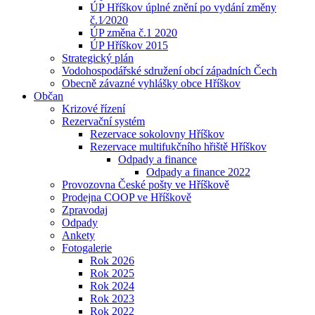
ÚP Hříškov úplné znění po vydání změny
č.1⁄2020
ÚP změna č.1 2020
ÚP Hříškov 2015
Strategický plán
Vodohospodářské sdružení obcí západních Čech
Obecně závazné vyhlášky obce Hříškov
Občan
Krizové řízení
Rezervační systém
Rezervace sokolovny Hříškov
Rezervace multifukčního hřiště Hříškov
Odpady a finance
Odpady a finance 2022
Provozovna České pošty ve Hříškově
Prodejna COOP ve Hříškově
Zpravodaj
Odpady
Ankety
Fotogalerie
Rok 2026
Rok 2025
Rok 2024
Rok 2023
Rok 2022