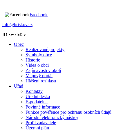
Facebook
info@hriskov.cz
ID xw7b35v
Obec
Realizované projekty
Symboly obce
Historie
Videa o obci
Zajímavosti v okolí
Mapový portál
Hlášení rozhlasu
Úřad
Kontakty
Úřední deska
E-podatelna
Povinné informace
Funkce pověřence pro ochranu osobních údajů
Národní elektronický nástroj
Profil zadavatele
Územní plán