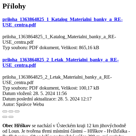
Přílohy
priloha_1363864825_1_Katalog_Materialni_banky_a_RE-
USE_centra.pdf
priloha_1363864825_1_Katalog_Materialni_banky_a_RE-
USE_centra.pdf
Typ souboru: PDF dokument, Velikost: 865,16 kB
priloha_1363864825_2_Letak_Materialni_banky_a_RE-
USE_centra.pdf
priloha_1363864825_2_Letak_Materialni_banky_a_RE-
USE_centra.pdf
Typ souboru: PDF dokument, Velikost: 100,17 kB
Datum vložení:
28. 5. 2024 11:56
Datum poslední aktualizace:
28. 5. 2024 12:17
Autor:
Správce Webu
Obec Hříškov
se nachází v Ústeckém kraji 12 km jihovýchodně
od Loun. Je tvořena třemi místními částmi – Hříškov - Hvížďalka -