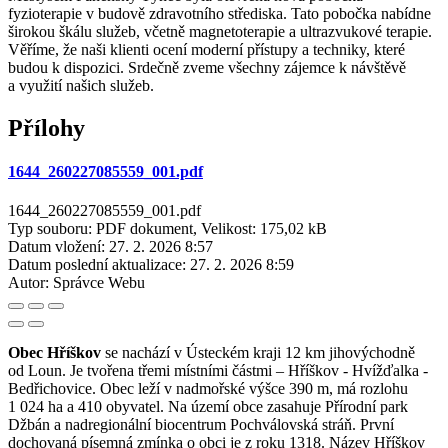
fyzioterapie v budově zdravotního střediska. Tato pobočka nabídne
širokou škálu služeb, včetně magnetoterapie a ultrazvukové terapie.
Věříme, že naši klienti ocení moderní přístupy a techniky, které
budou k dispozici. Srdečně zveme všechny zájemce k návštěvě
a využití našich služeb.
Přílohy
1644_260227085559_001.pdf
1644_260227085559_001.pdf
Typ souboru: PDF dokument, Velikost: 175,02 kB
Datum vložení:
27. 2. 2026 8:57
Datum poslední aktualizace:
27. 2. 2026 8:59
Autor:
Správce Webu
Obec Hříškov
se nachází v Ústeckém kraji 12 km jihovýchodně
od Loun. Je tvořena třemi místními částmi – Hříškov - Hvížďalka -
Bedřichovice. Obec leží v nadmořské výšce 390 m, má rozlohu
1 024 ha a 410 obyvatel. Na území obce zasahuje Přírodní park
Džbán a nadregionální biocentrum Pochválovská stráň. První
dochovaná písemná zmínka o obci je z roku 1318. Název Hříškov