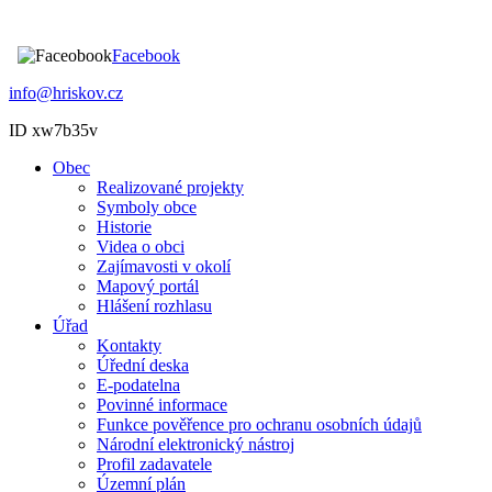
Facebook
info@hriskov.cz
ID xw7b35v
Obec
Realizované projekty
Symboly obce
Historie
Videa o obci
Zajímavosti v okolí
Mapový portál
Hlášení rozhlasu
Úřad
Kontakty
Úřední deska
E-podatelna
Povinné informace
Funkce pověřence pro ochranu osobních údajů
Národní elektronický nástroj
Profil zadavatele
Územní plán