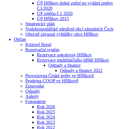
ÚP Hříškov úplné znění po vydání změny
č.1⁄2020
ÚP změna č.1 2020
ÚP Hříškov 2015
Strategický plán
Vodohospodářské sdružení obcí západních Čech
Obecně závazné vyhlášky obce Hříškov
Občan
Krizové řízení
Rezervační systém
Rezervace sokolovny Hříškov
Rezervace multifukčního hřiště Hříškov
Odpady a finance
Odpady a finance 2022
Provozovna České pošty ve Hříškově
Prodejna COOP ve Hříškově
Zpravodaj
Odpady
Ankety
Fotogalerie
Rok 2026
Rok 2025
Rok 2024
Rok 2023
Rok 2022