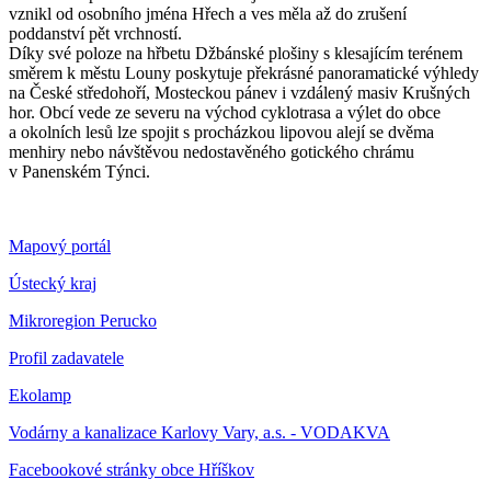
vznikl od osobního jména Hřech a ves měla až do zrušení
poddanství pět vrchností.
Díky své poloze na hřbetu Džbánské plošiny s klesajícím terénem
směrem k městu Louny poskytuje překrásné panoramatické výhledy
na České středohoří, Mosteckou pánev i vzdálený masiv Krušných
hor. Obcí vede ze severu na východ cyklotrasa a výlet do obce
a okolních lesů lze spojit s procházkou lipovou alejí se dvěma
menhiry nebo návštěvou nedostavěného gotického chrámu
v Panenském Týnci.
Mapový portál
Ústecký kraj
Mikroregion Perucko
Profil zadavatele
Ekolamp
Vodárny a kanalizace Karlovy Vary, a.s. - VODAKVA
Facebookové stránky obce Hříškov