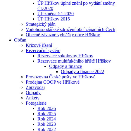
ÚP Hříškov úplné znění po vydání změny
č.1⁄2020
ÚP změna č.1 2020
ÚP Hříškov 2015
Strategický plán
Vodohospodářské sdružení obcí západních Čech
Obecně závazné vyhlášky obce Hříškov
Občan
Krizové řízení
Rezervační systém
Rezervace sokolovny Hříškov
Rezervace multifukčního hřiště Hříškov
Odpady a finance
Odpady a finance 2022
Provozovna České pošty ve Hříškově
Prodejna COOP ve Hříškově
Zpravodaj
Odpady
Ankety
Fotogalerie
Rok 2026
Rok 2025
Rok 2024
Rok 2023
Rok 2022