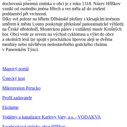
dochovaná písemná zmínka o obci je z roku 1318. Název Hříškov
vznikl od osobního jména Hřech a ves měla až do zrušení
poddanství pět vrchností.
Díky své poloze na hřbetu Džbánské plošiny s klesajícím terénem
směrem k městu Louny poskytuje překrásné panoramatické výhledy
na České středohoří, Mosteckou pánev i vzdálený masiv Krušných
hor. Obcí vede ze severu na východ cyklotrasa a výlet do obce
a okolních lesů lze spojit s procházkou lipovou alejí se dvěma
menhiry nebo návštěvou nedostavěného gotického chrámu
v Panenském Týnci.
Mapový portál
Ústecký kraj
Mikroregion Perucko
Profil zadavatele
Ekolamp
Vodárny a kanalizace Karlovy Vary, a.s. - VODAKVA
Facebookové stránky obce Hříškov