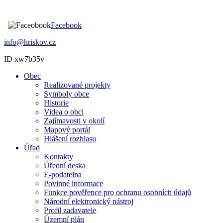
Facebook
info@hriskov.cz
ID xw7b35v
Obec
Realizované projekty
Symboly obce
Historie
Videa o obci
Zajímavosti v okolí
Mapový portál
Hlášení rozhlasu
Úřad
Kontakty
Úřední deska
E-podatelna
Povinné informace
Funkce pověřence pro ochranu osobních údajů
Národní elektronický nástroj
Profil zadavatele
Územní plán