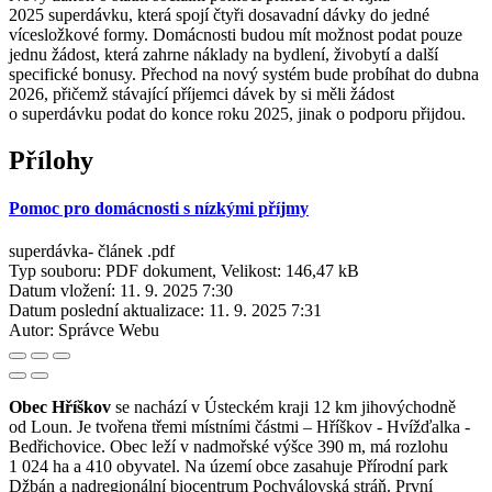
2025 superdávku, která spojí čtyři dosavadní dávky do jedné
vícesložkové formy. Domácnosti budou mít možnost podat pouze
jednu žádost, která zahrne náklady na bydlení, živobytí a další
specifické bonusy. Přechod na nový systém bude probíhat do dubna
2026, přičemž stávající příjemci dávek by si měli žádost
o superdávku podat do konce roku 2025, jinak o podporu přijdou.
Přílohy
Pomoc pro domácnosti s nízkými příjmy
superdávka- článek .pdf
Typ souboru: PDF dokument, Velikost: 146,47 kB
Datum vložení:
11. 9. 2025 7:30
Datum poslední aktualizace:
11. 9. 2025 7:31
Autor:
Správce Webu
Obec Hříškov
se nachází v Ústeckém kraji 12 km jihovýchodně
od Loun. Je tvořena třemi místními částmi – Hříškov - Hvížďalka -
Bedřichovice. Obec leží v nadmořské výšce 390 m, má rozlohu
1 024 ha a 410 obyvatel. Na území obce zasahuje Přírodní park
Džbán a nadregionální biocentrum Pochválovská stráň. První