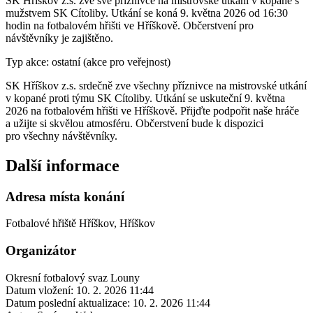
SK Hříškov z.s. zve své příznivce na mistrovské utkání v kopané s
mužstvem SK Cítoliby. Utkání se koná 9. května 2026 od 16:30
hodin na fotbalovém hřišti ve Hříškově. Občerstvení pro
návštěvníky je zajištěno.
Typ akce: ostatní (akce pro veřejnost)
SK Hříškov z.s. srdečně zve všechny příznivce na mistrovské utkání
v kopané proti týmu SK Cítoliby. Utkání se uskuteční 9. května
2026 na fotbalovém hřišti ve Hříškově. Přijďte podpořit naše hráče
a užijte si skvělou atmosféru. Občerstvení bude k dispozici
pro všechny návštěvníky.
Další informace
Adresa místa konání
Fotbalové hřiště Hříškov, Hříškov
Organizátor
Okresní fotbalový svaz Louny
Datum vložení:
10. 2. 2026 11:44
Datum poslední aktualizace:
10. 2. 2026 11:44