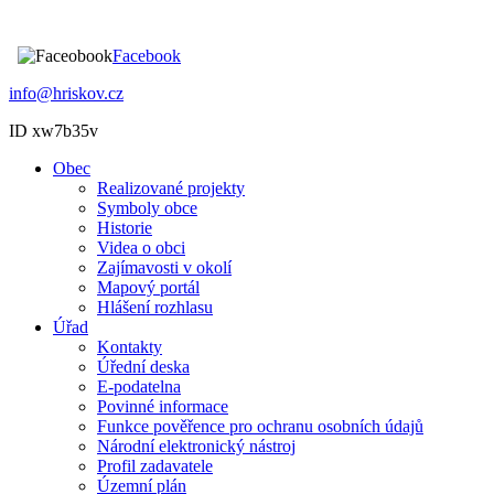
Facebook
info@hriskov.cz
ID xw7b35v
Obec
Realizované projekty
Symboly obce
Historie
Videa o obci
Zajímavosti v okolí
Mapový portál
Hlášení rozhlasu
Úřad
Kontakty
Úřední deska
E-podatelna
Povinné informace
Funkce pověřence pro ochranu osobních údajů
Národní elektronický nástroj
Profil zadavatele
Územní plán