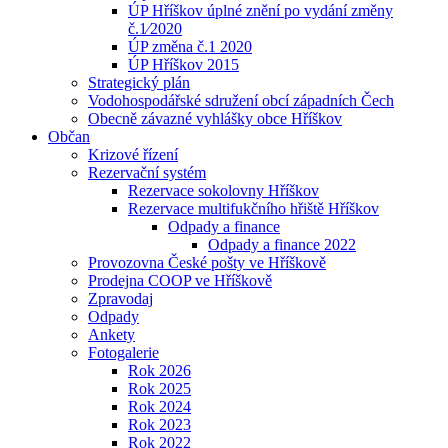
ÚP Hříškov úplné znění po vydání změny
č.1⁄2020
ÚP změna č.1 2020
ÚP Hříškov 2015
Strategický plán
Vodohospodářské sdružení obcí západních Čech
Obecně závazné vyhlášky obce Hříškov
Občan
Krizové řízení
Rezervační systém
Rezervace sokolovny Hříškov
Rezervace multifukčního hřiště Hříškov
Odpady a finance
Odpady a finance 2022
Provozovna České pošty ve Hříškově
Prodejna COOP ve Hříškově
Zpravodaj
Odpady
Ankety
Fotogalerie
Rok 2026
Rok 2025
Rok 2024
Rok 2023
Rok 2022