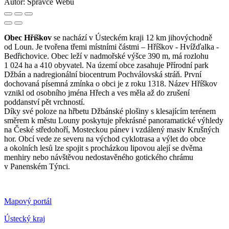
Autor:
Správce Webu
Obec Hříškov
se nachází v Ústeckém kraji 12 km jihovýchodně
od Loun. Je tvořena třemi místními částmi – Hříškov - Hvížďalka -
Bedřichovice. Obec leží v nadmořské výšce 390 m, má rozlohu
1 024 ha a 410 obyvatel. Na území obce zasahuje Přírodní park
Džbán a nadregionální biocentrum Pochválovská stráň. První
dochovaná písemná zmínka o obci je z roku 1318. Název Hříškov
vznikl od osobního jména Hřech a ves měla až do zrušení
poddanství pět vrchností.
Díky své poloze na hřbetu Džbánské plošiny s klesajícím terénem
směrem k městu Louny poskytuje překrásné panoramatické výhledy
na České středohoří, Mosteckou pánev i vzdálený masiv Krušných
hor. Obcí vede ze severu na východ cyklotrasa a výlet do obce
a okolních lesů lze spojit s procházkou lipovou alejí se dvěma
menhiry nebo návštěvou nedostavěného gotického chrámu
v Panenském Týnci.
Mapový portál
Ústecký kraj