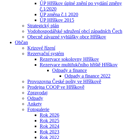
ÚP Hříškov úplné znění po vydání změny
č.1⁄2020
ÚP změna č.1 2020
ÚP Hříškov 2015
Strategický plán
Vodohospodářské sdružení obcí západních Čech
Obecně závazné vyhlášky obce Hříškov
Občan
Krizové řízení
Rezervační systém
Rezervace sokolovny Hříškov
Rezervace multifukčního hřiště Hříškov
Odpady a finance
Odpady a finance 2022
Provozovna České pošty ve Hříškově
Prodejna COOP ve Hříškově
Zpravodaj
Odpady
Ankety
Fotogalerie
Rok 2026
Rok 2025
Rok 2024
Rok 2023
Rok 2022