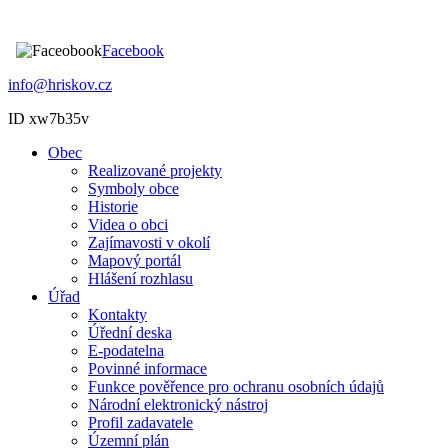
Facebook
info@hriskov.cz
ID xw7b35v
Obec
Realizované projekty
Symboly obce
Historie
Videa o obci
Zajímavosti v okolí
Mapový portál
Hlášení rozhlasu
Úřad
Kontakty
Úřední deska
E-podatelna
Povinné informace
Funkce pověřence pro ochranu osobních údajů
Národní elektronický nástroj
Profil zadavatele
Územní plán