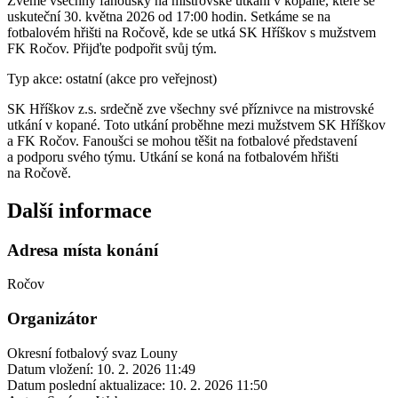
Zveme všechny fanoušky na mistrovské utkání v kopané, které se
uskuteční 30. května 2026 od 17:00 hodin. Setkáme se na
fotbalovém hřišti na Ročově, kde se utká SK Hříškov s mužstvem
FK Ročov. Přijďte podpořit svůj tým.
Typ akce: ostatní (akce pro veřejnost)
SK Hříškov z.s. srdečně zve všechny své příznivce na mistrovské
utkání v kopané. Toto utkání proběhne mezi mužstvem SK Hříškov
a FK Ročov. Fanoušci se mohou těšit na fotbalové představení
a podporu svého týmu. Utkání se koná na fotbalovém hřišti
na Ročově.
Další informace
Adresa místa konání
Ročov
Organizátor
Okresní fotbalový svaz Louny
Datum vložení:
10. 2. 2026 11:49
Datum poslední aktualizace:
10. 2. 2026 11:50