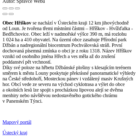
Autor:
Správce Webu
Obec Hříškov
se nachází v Ústeckém kraji 12 km jihovýchodně
od Loun. Je tvořena třemi místními částmi – Hříškov - Hvížďalka -
Bedřichovice. Obec leží v nadmořské výšce 390 m, má rozlohu
1 024 ha a 410 obyvatel. Na území obce zasahuje Přírodní park
Džbán a nadregionální biocentrum Pochválovská stráň. První
dochovaná písemná zmínka o obci je z roku 1318. Název Hříškov
vznikl od osobního jména Hřech a ves měla až do zrušení
poddanství pět vrchností.
Díky své poloze na hřbetu Džbánské plošiny s klesajícím terénem
směrem k městu Louny poskytuje překrásné panoramatické výhledy
na České středohoří, Mosteckou pánev i vzdálený masiv Krušných
hor. Obcí vede ze severu na východ cyklotrasa a výlet do obce
a okolních lesů lze spojit s procházkou lipovou alejí se dvěma
menhiry nebo návštěvou nedostavěného gotického chrámu
v Panenském Týnci.
Mapový portál
Ústecký kraj