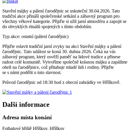
Stavění májky a pálení čarodějnic se uskuteční 30.04.2026. Tato
tradiční akce přináší společenské setkání a zábavný program pro
všechny věkové kategorie. Přijďte si užít jarní atmosféru a zapojit se
do obvyklých rituálů spojených s tímto obdobím.
Typ akce: ostatní (pálení čarodějnic)
Přijďte oslavit tradiční jarní zvyky na akci Stavění májky a pálení
čarodějnic. Tato událost se koná 30. dubna 2026. Čeká na vás
zábavný program, který osvěží paměť na lidové tradice a přinese
radost celé komunitě. Vytvoříme společně krásnou májku a zapálíme
oheň na čarodějnice, což přitahuje mladé lidi i rodiny. Přijďte
se s námi podělit o tuto slavnost.
Průvod čarodějnic od 18:30 hod z obecní zahrádky ve Hříškově.
Další informace
Adresa místa konání
Fotbalové hřiště Hříškov, Hříškov