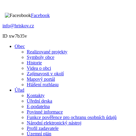
Facebook
info@hriskov.cz
ID xw7b35v
Obec
Realizované projekty
Symboly obce
Historie
Videa o obci
Zajímavosti v okolí
Mapový portál
Hlášení rozhlasu
Úřad
Kontakty
Úřední deska
E-podatelna
Povinné informace
Funkce pověřence pro ochranu osobních údajů
Národní elektronický nástroj
Profil zadavatele
Územní plán