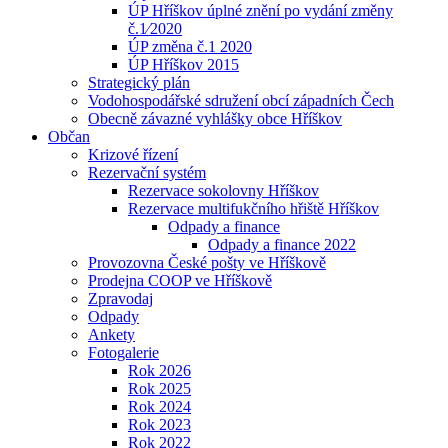
ÚP Hříškov úplné znění po vydání změny
č.1⁄2020
ÚP změna č.1 2020
ÚP Hříškov 2015
Strategický plán
Vodohospodářské sdružení obcí západních Čech
Obecně závazné vyhlášky obce Hříškov
Občan
Krizové řízení
Rezervační systém
Rezervace sokolovny Hříškov
Rezervace multifukčního hřiště Hříškov
Odpady a finance
Odpady a finance 2022
Provozovna České pošty ve Hříškově
Prodejna COOP ve Hříškově
Zpravodaj
Odpady
Ankety
Fotogalerie
Rok 2026
Rok 2025
Rok 2024
Rok 2023
Rok 2022