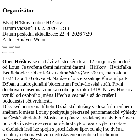
Organizátor
Bivoj Hříškov a obec Hříškov
Datum vložení:
10. 2. 2026 12:13
Datum poslední aktualizace:
22. 4. 2026 7:29
Autor:
Správce Webu
Obec Hříškov
se nachází v Ústeckém kraji 12 km jihovýchodně
od Loun. Je tvořena třemi místními částmi – Hříškov - Hvížďalka -
Bedřichovice. Obec leží v nadmořské výšce 390 m, má rozlohu
1 024 ha a 410 obyvatel. Na území obce zasahuje Přírodní park
Džbán a nadregionální biocentrum Pochválovská stráň. První
dochovaná písemná zmínka o obci je z roku 1318. Název Hříškov
vznikl od osobního jména Hřech a ves měla až do zrušení
poddanství pět vrchností.
Díky své poloze na hřbetu Džbánské plošiny s klesajícím terénem
směrem k městu Louny poskytuje překrásné panoramatické výhledy
na České středohoří, Mosteckou pánev i vzdálený masiv Krušných
hor. Obcí vede ze severu na východ cyklotrasa a výlet do obce
a okolních lesů lze spojit s procházkou lipovou alejí se dvěma
menhiry nebo návštěvou nedostavěného gotického chrámu