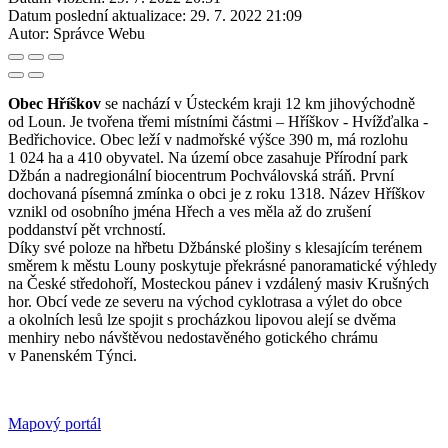
Datum poslední aktualizace:
29. 7. 2022 21:09
Autor:
Správce Webu
Obec Hříškov
se nachází v Ústeckém kraji 12 km jihovýchodně
od Loun. Je tvořena třemi místními částmi – Hříškov - Hvížďalka -
Bedřichovice. Obec leží v nadmořské výšce 390 m, má rozlohu
1 024 ha a 410 obyvatel. Na území obce zasahuje Přírodní park
Džbán a nadregionální biocentrum Pochválovská stráň. První
dochovaná písemná zmínka o obci je z roku 1318. Název Hříškov
vznikl od osobního jména Hřech a ves měla až do zrušení
poddanství pět vrchností.
Díky své poloze na hřbetu Džbánské plošiny s klesajícím terénem
směrem k městu Louny poskytuje překrásné panoramatické výhledy
na České středohoří, Mosteckou pánev i vzdálený masiv Krušných
hor. Obcí vede ze severu na východ cyklotrasa a výlet do obce
a okolních lesů lze spojit s procházkou lipovou alejí se dvěma
menhiry nebo návštěvou nedostavěného gotického chrámu
v Panenském Týnci.
Mapový portál