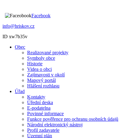
Facebook
info@hriskov.cz
ID xw7b35v
Obec
Realizované projekty
Symboly obce
Historie
Videa o obci
Zajímavosti v okolí
Mapový portál
Hlášení rozhlasu
Úřad
Kontakty
Úřední deska
E-podatelna
Povinné informace
Funkce pověřence pro ochranu osobních údajů
Národní elektronický nástroj
Profil zadavatele
Územní plán