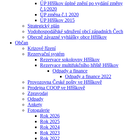
ÚP Hříškov úplné znění po vydání změny
č.1⁄2020
ÚP změna č.1 2020
ÚP Hříškov 2015
Strategický plán
Vodohospodářské sdružení obcí západních Čech
Obecně závazné vyhlášky obce Hříškov
Občan
Krizové řízení
Rezervační systém
Rezervace sokolovny Hříškov
Rezervace multifukčního hřiště Hříškov
Odpady a finance
Odpady a finance 2022
Provozovna České pošty ve Hříškově
Prodejna COOP ve Hříškově
Zpravodaj
Odpady
Ankety
Fotogalerie
Rok 2026
Rok 2025
Rok 2024
Rok 2023
Rok 2022