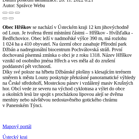
Autor:
Správce Webu
Obec Hříškov
se nachází v Ústeckém kraji 12 km jihovýchodně
od Loun. Je tvořena třemi místními částmi – Hříškov - Hvížďalka -
Bedřichovice. Obec leží v nadmořské výšce 390 m, má rozlohu
1 024 ha a 410 obyvatel. Na území obce zasahuje Přírodní park
Džbán a nadregionální biocentrum Pochválovská stráň. První
dochovaná písemná zmínka o obci je z roku 1318. Název Hříškov
vznikl od osobního jména Hřech a ves měla až do zrušení
poddanství pět vrchností.
Díky své poloze na hřbetu Džbánské plošiny s klesajícím terénem
směrem k městu Louny poskytuje překrásné panoramatické výhledy
na České středohoří, Mosteckou pánev i vzdálený masiv Krušných
hor. Obcí vede ze severu na východ cyklotrasa a výlet do obce
a okolních lesů lze spojit s procházkou lipovou alejí se dvěma
menhiry nebo návštěvou nedostavěného gotického chrámu
v Panenském Týnci.
Mapový portál
Ústecký kraj