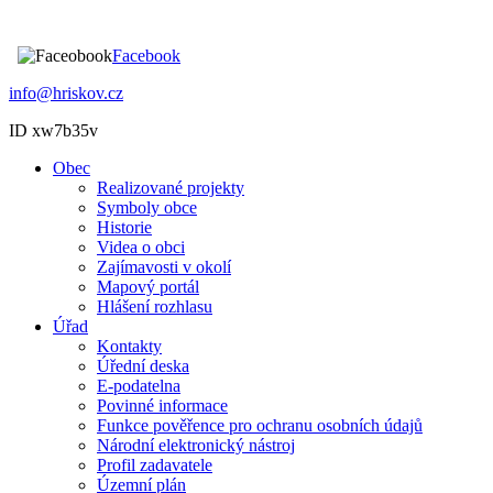
Facebook
info@hriskov.cz
ID xw7b35v
Obec
Realizované projekty
Symboly obce
Historie
Videa o obci
Zajímavosti v okolí
Mapový portál
Hlášení rozhlasu
Úřad
Kontakty
Úřední deska
E-podatelna
Povinné informace
Funkce pověřence pro ochranu osobních údajů
Národní elektronický nástroj
Profil zadavatele
Územní plán