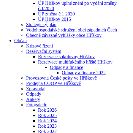
ÚP Hříškov úplné znění po vydání změny
č.1⁄2020
ÚP změna č.1 2020
ÚP Hříškov 2015
Strategický plán
Vodohospodářské sdružení obcí západních Čech
Obecně závazné vyhlášky obce Hříškov
Občan
Krizové řízení
Rezervační systém
Rezervace sokolovny Hříškov
Rezervace multifukčního hřiště Hříškov
Odpady a finance
Odpady a finance 2022
Provozovna České pošty ve Hříškově
Prodejna COOP ve Hříškově
Zpravodaj
Odpady
Ankety
Fotogalerie
Rok 2026
Rok 2025
Rok 2024
Rok 2023
Rok 2022