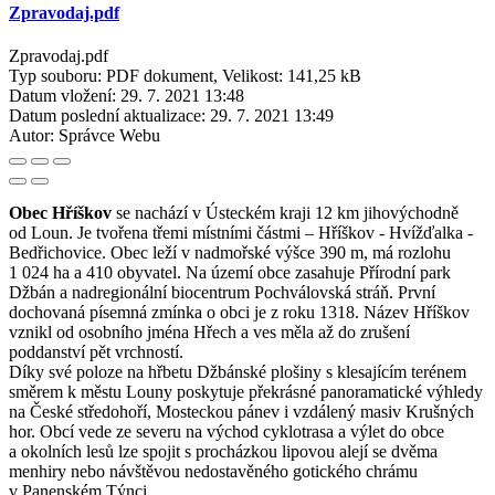
Zpravodaj.pdf
Zpravodaj.pdf
Typ souboru: PDF dokument, Velikost: 141,25 kB
Datum vložení:
29. 7. 2021 13:48
Datum poslední aktualizace:
29. 7. 2021 13:49
Autor:
Správce Webu
Obec Hříškov
se nachází v Ústeckém kraji 12 km jihovýchodně
od Loun. Je tvořena třemi místními částmi – Hříškov - Hvížďalka -
Bedřichovice. Obec leží v nadmořské výšce 390 m, má rozlohu
1 024 ha a 410 obyvatel. Na území obce zasahuje Přírodní park
Džbán a nadregionální biocentrum Pochválovská stráň. První
dochovaná písemná zmínka o obci je z roku 1318. Název Hříškov
vznikl od osobního jména Hřech a ves měla až do zrušení
poddanství pět vrchností.
Díky své poloze na hřbetu Džbánské plošiny s klesajícím terénem
směrem k městu Louny poskytuje překrásné panoramatické výhledy
na České středohoří, Mosteckou pánev i vzdálený masiv Krušných
hor. Obcí vede ze severu na východ cyklotrasa a výlet do obce
a okolních lesů lze spojit s procházkou lipovou alejí se dvěma
menhiry nebo návštěvou nedostavěného gotického chrámu
v Panenském Týnci.