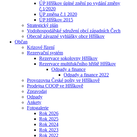
ÚP Hříškov úplné znění po vydání změny
č.1⁄2020
ÚP změna č.1 2020
ÚP Hříškov 2015
Strategický plán
Vodohospodářské sdružení obcí západních Čech
Obecně závazné vyhlášky obce Hříškov
Občan
Krizové řízení
Rezervační systém
Rezervace sokolovny Hříškov
Rezervace multifukčního hřiště Hříškov
Odpady a finance
Odpady a finance 2022
Provozovna České pošty ve Hříškově
Prodejna COOP ve Hříškově
Zpravodaj
Odpady
Ankety
Fotogalerie
Rok 2026
Rok 2025
Rok 2024
Rok 2023
Rok 2022