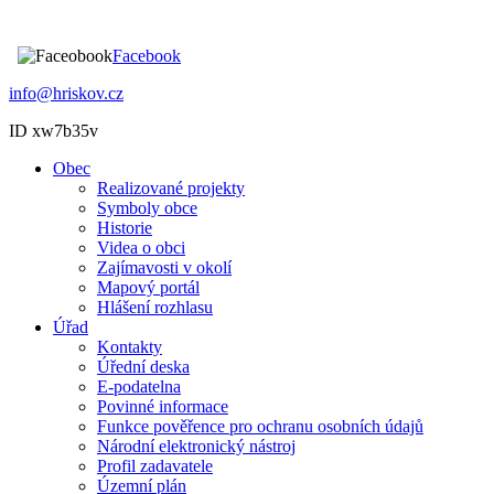
Facebook
info@hriskov.cz
ID xw7b35v
Obec
Realizované projekty
Symboly obce
Historie
Videa o obci
Zajímavosti v okolí
Mapový portál
Hlášení rozhlasu
Úřad
Kontakty
Úřední deska
E-podatelna
Povinné informace
Funkce pověřence pro ochranu osobních údajů
Národní elektronický nástroj
Profil zadavatele
Územní plán