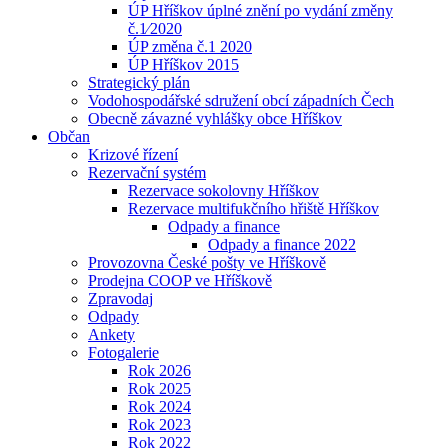
ÚP Hříškov úplné znění po vydání změny
č.1⁄2020
ÚP změna č.1 2020
ÚP Hříškov 2015
Strategický plán
Vodohospodářské sdružení obcí západních Čech
Obecně závazné vyhlášky obce Hříškov
Občan
Krizové řízení
Rezervační systém
Rezervace sokolovny Hříškov
Rezervace multifukčního hřiště Hříškov
Odpady a finance
Odpady a finance 2022
Provozovna České pošty ve Hříškově
Prodejna COOP ve Hříškově
Zpravodaj
Odpady
Ankety
Fotogalerie
Rok 2026
Rok 2025
Rok 2024
Rok 2023
Rok 2022