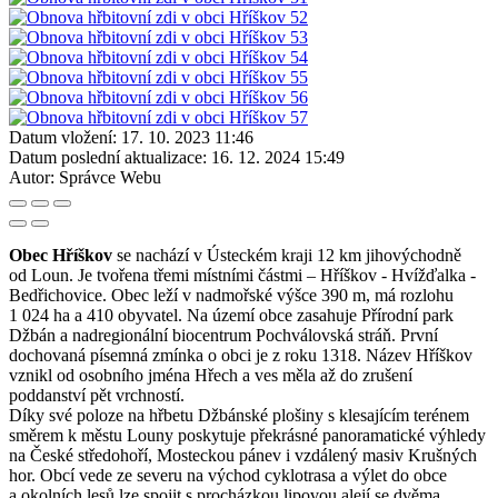
Datum vložení:
17. 10. 2023 11:46
Datum poslední aktualizace:
16. 12. 2024 15:49
Autor:
Správce Webu
Obec Hříškov
se nachází v Ústeckém kraji 12 km jihovýchodně
od Loun. Je tvořena třemi místními částmi – Hříškov - Hvížďalka -
Bedřichovice. Obec leží v nadmořské výšce 390 m, má rozlohu
1 024 ha a 410 obyvatel. Na území obce zasahuje Přírodní park
Džbán a nadregionální biocentrum Pochválovská stráň. První
dochovaná písemná zmínka o obci je z roku 1318. Název Hříškov
vznikl od osobního jména Hřech a ves měla až do zrušení
poddanství pět vrchností.
Díky své poloze na hřbetu Džbánské plošiny s klesajícím terénem
směrem k městu Louny poskytuje překrásné panoramatické výhledy
na České středohoří, Mosteckou pánev i vzdálený masiv Krušných
hor. Obcí vede ze severu na východ cyklotrasa a výlet do obce
a okolních lesů lze spojit s procházkou lipovou alejí se dvěma