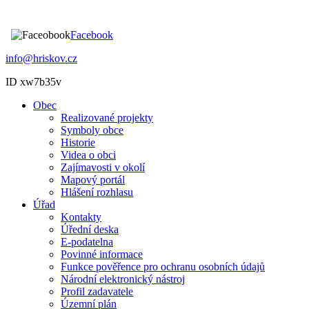
Facebook
info@hriskov.cz
ID xw7b35v
Obec
Realizované projekty
Symboly obce
Historie
Videa o obci
Zajímavosti v okolí
Mapový portál
Hlášení rozhlasu
Úřad
Kontakty
Úřední deska
E-podatelna
Povinné informace
Funkce pověřence pro ochranu osobních údajů
Národní elektronický nástroj
Profil zadavatele
Územní plán