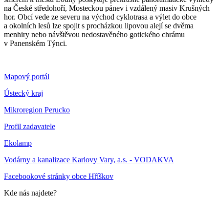
na České středohoří, Mosteckou pánev i vzdálený masiv Krušných
hor. Obcí vede ze severu na východ cyklotrasa a výlet do obce
a okolních lesů lze spojit s procházkou lipovou alejí se dvěma
menhiry nebo návštěvou nedostavěného gotického chrámu
v Panenském Týnci.
Mapový portál
Ústecký kraj
Mikroregion Perucko
Profil zadavatele
Ekolamp
Vodárny a kanalizace Karlovy Vary, a.s. - VODAKVA
Facebookové stránky obce Hříškov
Kde nás najdete?