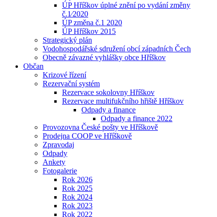
ÚP Hříškov úplné znění po vydání změny
č.1⁄2020
ÚP změna č.1 2020
ÚP Hříškov 2015
Strategický plán
Vodohospodářské sdružení obcí západních Čech
Obecně závazné vyhlášky obce Hříškov
Občan
Krizové řízení
Rezervační systém
Rezervace sokolovny Hříškov
Rezervace multifukčního hřiště Hříškov
Odpady a finance
Odpady a finance 2022
Provozovna České pošty ve Hříškově
Prodejna COOP ve Hříškově
Zpravodaj
Odpady
Ankety
Fotogalerie
Rok 2026
Rok 2025
Rok 2024
Rok 2023
Rok 2022