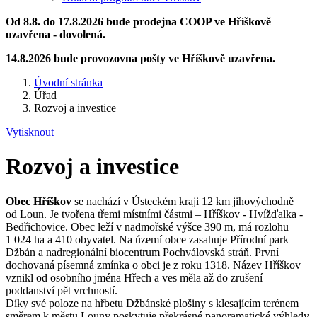
Od 8.8. do 17.8.2026 bude prodejna COOP ve Hříškově
uzavřena - dovolená.
14.8.2026 bude provozovna pošty ve Hříškově uzavřena.
Úvodní stránka
Úřad
Rozvoj a investice
Vytisknout
Rozvoj a investice
Obec Hříškov
se nachází v Ústeckém kraji 12 km jihovýchodně
od Loun. Je tvořena třemi místními částmi – Hříškov - Hvížďalka -
Bedřichovice. Obec leží v nadmořské výšce 390 m, má rozlohu
1 024 ha a 410 obyvatel. Na území obce zasahuje Přírodní park
Džbán a nadregionální biocentrum Pochválovská stráň. První
dochovaná písemná zmínka o obci je z roku 1318. Název Hříškov
vznikl od osobního jména Hřech a ves měla až do zrušení
poddanství pět vrchností.
Díky své poloze na hřbetu Džbánské plošiny s klesajícím terénem
směrem k městu Louny poskytuje překrásné panoramatické výhledy