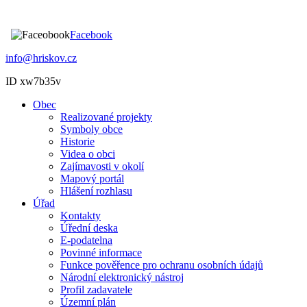
Facebook
info@hriskov.cz
ID xw7b35v
Obec
Realizované projekty
Symboly obce
Historie
Videa o obci
Zajímavosti v okolí
Mapový portál
Hlášení rozhlasu
Úřad
Kontakty
Úřední deska
E-podatelna
Povinné informace
Funkce pověřence pro ochranu osobních údajů
Národní elektronický nástroj
Profil zadavatele
Územní plán