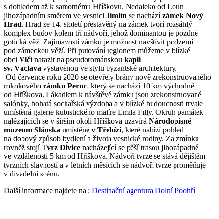
s dohledem až k samotnému Hříškovu. Nedaleko od Loun
jihozápadním směrem ve vesnici
Jimlín
se nachází
zámek Nový
Hrad
. Hrad ze 14. století přestavěný na zámek tvoří rozsáhlý
komplex budov kolem tří nádvoří, jehož dominantou je pozdně
gotická věž. Zajímavostí zámku je možnost navštívit podzemí
pod zámeckou věží. Při putování regionem můžeme v blízké
obci
Vlčí
narazit na pseudorománskou
kapli
sv. Václava
vystavěnou ve stylu byzantské architektury.
Od července roku 2020 se otevřely brány nově zrekonstruovaného
rokokového
zámku Peruc,
který se nachází 10 km východně
od Hříškova. Lákadlem k návštěvě zámku jsou zrekonstruované
salónky, bohatá sochařská výzdoba a v blízké budoucnosti trvale
umístěná galerie kubistického malíře Emila Filly. Okruh památek
nalézajících se v širším okolí Hříškova uzavírá
Národopisné
muzeum Slánska
umístěné
v Třebízi
, které nabízí pohled
na dobový způsob bydlení a života vesnické rodiny. Za zmínku
rovněž stojí
Tvrz Divice
nacházející se pěší trasou jihozápadně
ve vzdálenosti 5 km od Hříškova. Nádvoří tvrze se stává dějištěm
tvrzních slavností a v letních měsících se nádvoří tvrze proměňuje
v divadelní scénu.
Další informace najdete na :
Destinační agentura Dolní Poohří