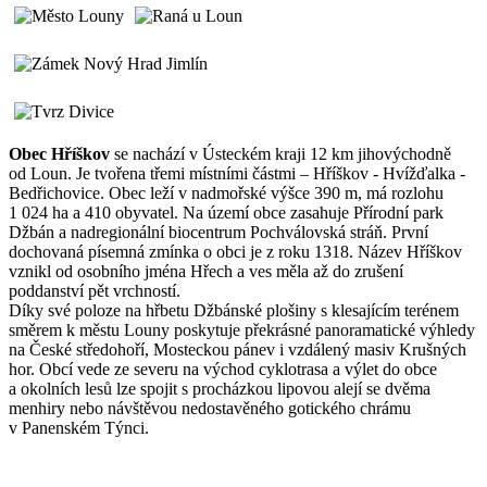
Obec Hříškov
se nachází v Ústeckém kraji 12 km jihovýchodně
od Loun. Je tvořena třemi místními částmi – Hříškov - Hvížďalka -
Bedřichovice. Obec leží v nadmořské výšce 390 m, má rozlohu
1 024 ha a 410 obyvatel. Na území obce zasahuje Přírodní park
Džbán a nadregionální biocentrum Pochválovská stráň. První
dochovaná písemná zmínka o obci je z roku 1318. Název Hříškov
vznikl od osobního jména Hřech a ves měla až do zrušení
poddanství pět vrchností.
Díky své poloze na hřbetu Džbánské plošiny s klesajícím terénem
směrem k městu Louny poskytuje překrásné panoramatické výhledy
na České středohoří, Mosteckou pánev i vzdálený masiv Krušných
hor. Obcí vede ze severu na východ cyklotrasa a výlet do obce
a okolních lesů lze spojit s procházkou lipovou alejí se dvěma
menhiry nebo návštěvou nedostavěného gotického chrámu
v Panenském Týnci.