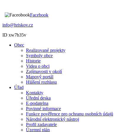
Facebook
info@hriskov.cz
ID xw7b35v
Obec
Realizované projekty
Symboly obce
Historie
Videa o obci
Zajímavosti v okolí
Mapový portál
Hlášení rozhlasu
Úřad
Kontakty
Úřední deska
E-podatelna
Povinné informace
Funkce pověřence pro ochranu osobních údajů
Národní elektronický nástroj
Profil zadavatele
Územní plán