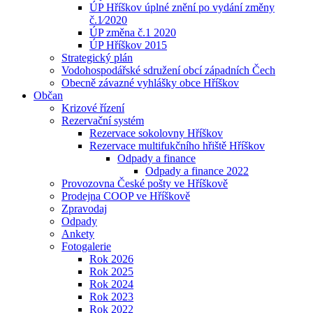
ÚP Hříškov úplné znění po vydání změny
č.1⁄2020
ÚP změna č.1 2020
ÚP Hříškov 2015
Strategický plán
Vodohospodářské sdružení obcí západních Čech
Obecně závazné vyhlášky obce Hříškov
Občan
Krizové řízení
Rezervační systém
Rezervace sokolovny Hříškov
Rezervace multifukčního hřiště Hříškov
Odpady a finance
Odpady a finance 2022
Provozovna České pošty ve Hříškově
Prodejna COOP ve Hříškově
Zpravodaj
Odpady
Ankety
Fotogalerie
Rok 2026
Rok 2025
Rok 2024
Rok 2023
Rok 2022