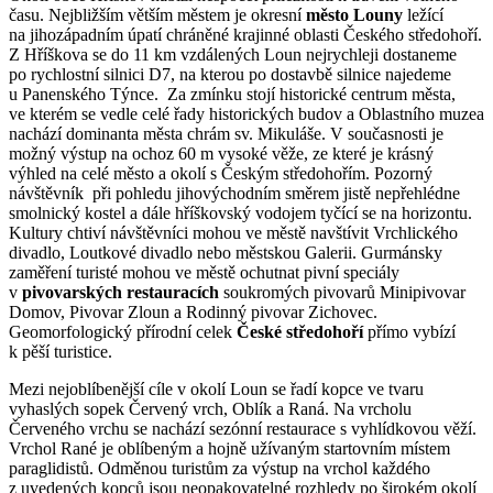
času. Nejbližším větším městem je okresní
město Louny
ležící
na jihozápadním úpatí chráněné krajinné oblasti Českého středohoří.
Z Hříškova se do 11 km vzdálených Loun nejrychleji dostaneme
po rychlostní silnici D7, na kterou po dostavbě silnice najedeme
u Panenského Týnce. Za zmínku stojí historické centrum města,
ve kterém se vedle celé řady historických budov a Oblastního muzea
nachází dominanta města chrám sv. Mikuláše. V současnosti je
možný výstup na ochoz 60 m vysoké věže, ze které je krásný
výhled na celé město a okolí s Českým středohořím. Pozorný
návštěvník při pohledu jihovýchodním směrem jistě nepřehlédne
smolnický kostel a dále hříškovský vodojem tyčící se na horizontu.
Kultury chtiví návštěvníci mohou ve městě navštívit Vrchlického
divadlo, Loutkové divadlo nebo městskou Galerii. Gurmánsky
zaměření turisté mohou ve městě ochutnat pivní speciály
v
pivovarských restauracích
soukromých pivovarů Minipivovar
Domov, Pivovar Zloun a Rodinný pivovar Zichovec.
Geomorfologický přírodní celek
České středohoří
přímo vybízí
k pěší turistice.
Mezi nejoblíbenější cíle v okolí Loun se řadí kopce ve tvaru
vyhaslých sopek Červený vrch, Oblík a Raná. Na vrcholu
Červeného vrchu se nachází sezónní restaurace s vyhlídkovou věží.
Vrchol Rané je oblíbeným a hojně užívaným startovním místem
paraglidistů. Odměnou turistům za výstup na vrchol každého
z uvedených kopců jsou neopakovatelné rozhledy po širokém okolí