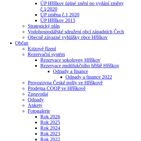
ÚP Hříškov úplné znění po vydání změny
č.1⁄2020
ÚP změna č.1 2020
ÚP Hříškov 2015
Strategický plán
Vodohospodářské sdružení obcí západních Čech
Obecně závazné vyhlášky obce Hříškov
Občan
Krizové řízení
Rezervační systém
Rezervace sokolovny Hříškov
Rezervace multifukčního hřiště Hříškov
Odpady a finance
Odpady a finance 2022
Provozovna České pošty ve Hříškově
Prodejna COOP ve Hříškově
Zpravodaj
Odpady
Ankety
Fotogalerie
Rok 2026
Rok 2025
Rok 2024
Rok 2023
Rok 2022