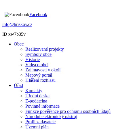
Facebook
info@hriskov.cz
ID xw7b35v
Obec
Realizované projekty
Symboly obce
Historie
Videa o obci
Zajímavosti v okolí
Mapový portál
Hlášení rozhlasu
Úřad
Kontakty
Úřední deska
E-podatelna
Povinné informace
Funkce pověřence pro ochranu osobních údajů
Národní elektronický nástroj
Profil zadavatele
Územní plán