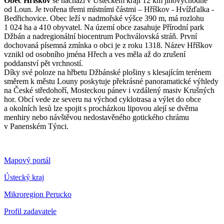
Obec Hříškov
se nachází v Ústeckém kraji 12 km jihovýchodně
od Loun. Je tvořena třemi místními částmi – Hříškov - Hvížďalka -
Bedřichovice. Obec leží v nadmořské výšce 390 m, má rozlohu
1 024 ha a 410 obyvatel. Na území obce zasahuje Přírodní park
Džbán a nadregionální biocentrum Pochválovská stráň. První
dochovaná písemná zmínka o obci je z roku 1318. Název Hříškov
vznikl od osobního jména Hřech a ves měla až do zrušení
poddanství pět vrchností.
Díky své poloze na hřbetu Džbánské plošiny s klesajícím terénem
směrem k městu Louny poskytuje překrásné panoramatické výhledy
na České středohoří, Mosteckou pánev i vzdálený masiv Krušných
hor. Obcí vede ze severu na východ cyklotrasa a výlet do obce
a okolních lesů lze spojit s procházkou lipovou alejí se dvěma
menhiry nebo návštěvou nedostavěného gotického chrámu
v Panenském Týnci.
Mapový portál
Ústecký kraj
Mikroregion Perucko
Profil zadavatele