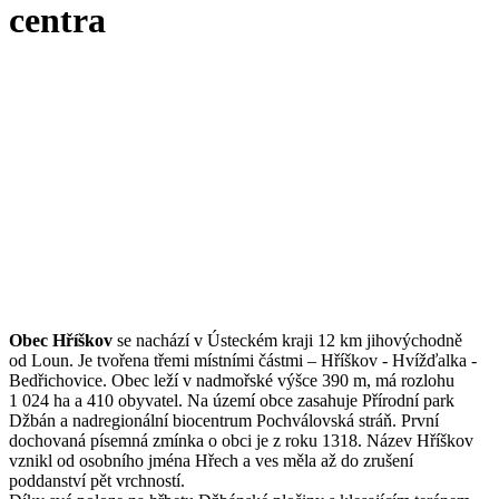
centra
Obec Hříškov
se nachází v Ústeckém kraji 12 km jihovýchodně
od Loun. Je tvořena třemi místními částmi – Hříškov - Hvížďalka -
Bedřichovice. Obec leží v nadmořské výšce 390 m, má rozlohu
1 024 ha a 410 obyvatel. Na území obce zasahuje Přírodní park
Džbán a nadregionální biocentrum Pochválovská stráň. První
dochovaná písemná zmínka o obci je z roku 1318. Název Hříškov
vznikl od osobního jména Hřech a ves měla až do zrušení
poddanství pět vrchností.