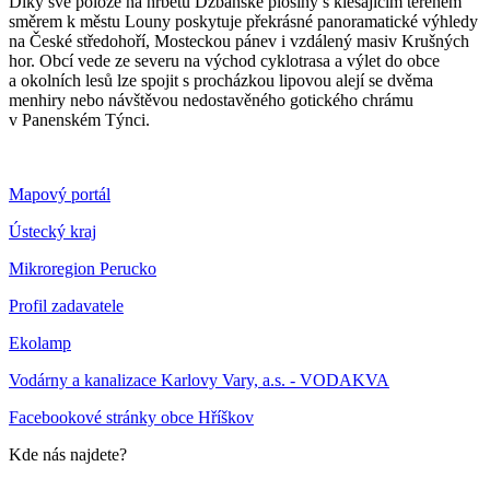
Díky své poloze na hřbetu Džbánské plošiny s klesajícím terénem
směrem k městu Louny poskytuje překrásné panoramatické výhledy
na České středohoří, Mosteckou pánev i vzdálený masiv Krušných
hor. Obcí vede ze severu na východ cyklotrasa a výlet do obce
a okolních lesů lze spojit s procházkou lipovou alejí se dvěma
menhiry nebo návštěvou nedostavěného gotického chrámu
v Panenském Týnci.
Mapový portál
Ústecký kraj
Mikroregion Perucko
Profil zadavatele
Ekolamp
Vodárny a kanalizace Karlovy Vary, a.s. - VODAKVA
Facebookové stránky obce Hříškov
Kde nás najdete?