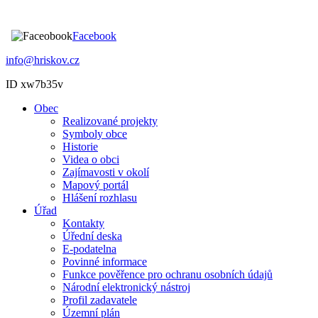
Facebook
info@hriskov.cz
ID xw7b35v
Obec
Realizované projekty
Symboly obce
Historie
Videa o obci
Zajímavosti v okolí
Mapový portál
Hlášení rozhlasu
Úřad
Kontakty
Úřední deska
E-podatelna
Povinné informace
Funkce pověřence pro ochranu osobních údajů
Národní elektronický nástroj
Profil zadavatele
Územní plán