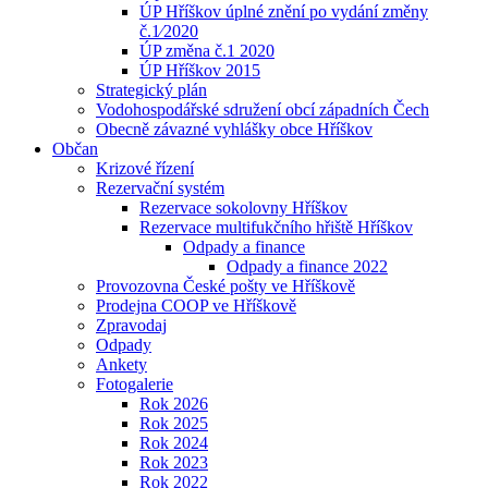
ÚP Hříškov úplné znění po vydání změny
č.1⁄2020
ÚP změna č.1 2020
ÚP Hříškov 2015
Strategický plán
Vodohospodářské sdružení obcí západních Čech
Obecně závazné vyhlášky obce Hříškov
Občan
Krizové řízení
Rezervační systém
Rezervace sokolovny Hříškov
Rezervace multifukčního hřiště Hříškov
Odpady a finance
Odpady a finance 2022
Provozovna České pošty ve Hříškově
Prodejna COOP ve Hříškově
Zpravodaj
Odpady
Ankety
Fotogalerie
Rok 2026
Rok 2025
Rok 2024
Rok 2023
Rok 2022