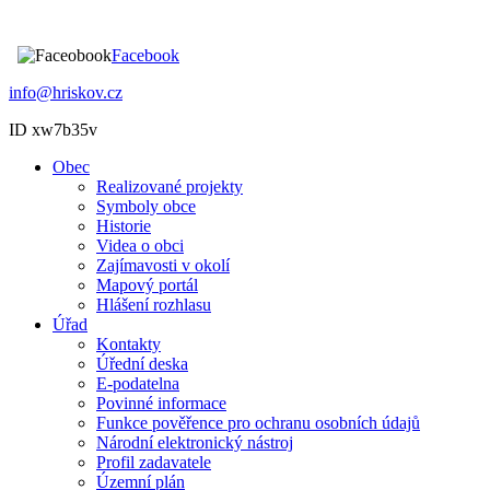
Facebook
info@hriskov.cz
ID xw7b35v
Obec
Realizované projekty
Symboly obce
Historie
Videa o obci
Zajímavosti v okolí
Mapový portál
Hlášení rozhlasu
Úřad
Kontakty
Úřední deska
E-podatelna
Povinné informace
Funkce pověřence pro ochranu osobních údajů
Národní elektronický nástroj
Profil zadavatele
Územní plán