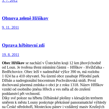
3. 7. 2012
Obnova zeleně Hříškov
9. 11. 2011
Oprava hřbitovní zdi
19. 8. 2011
Obec Hříškov
se nachází v Ústeckém kraji 12 km jihovýchodně
od Loun. Je tvořena třemi místními částmi – Hříškov - Hvížďalka -
Bedřichovice. Obec leží v nadmořské výšce 390 m, má rozlohu
1 024 ha a 410 obyvatel. Na území obce zasahuje Přírodní park
Džbán a nadregionální biocentrum Pochválovská stráň. První
dochovaná písemná zmínka o obci je z roku 1318. Název Hříškov
vznikl od osobního jména Hřech a ves měla až do zrušení
poddanství pět vrchností.
Díky své poloze na hřbetu Džbánské plošiny s klesajícím terénem
směrem k městu Louny poskytuje překrásné panoramatické výhledy
na České středohoří, Mosteckou pánev i vzdálený masiv Krušných