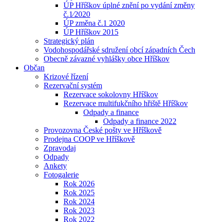
ÚP Hříškov úplné znění po vydání změny
č.1⁄2020
ÚP změna č.1 2020
ÚP Hříškov 2015
Strategický plán
Vodohospodářské sdružení obcí západních Čech
Obecně závazné vyhlášky obce Hříškov
Občan
Krizové řízení
Rezervační systém
Rezervace sokolovny Hříškov
Rezervace multifukčního hřiště Hříškov
Odpady a finance
Odpady a finance 2022
Provozovna České pošty ve Hříškově
Prodejna COOP ve Hříškově
Zpravodaj
Odpady
Ankety
Fotogalerie
Rok 2026
Rok 2025
Rok 2024
Rok 2023
Rok 2022