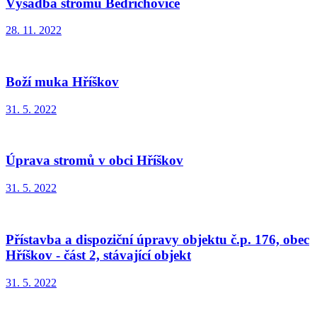
Výsadba stromů Bedřichovice
28. 11. 2022
Boží muka Hříškov
31. 5. 2022
Úprava stromů v obci Hříškov
31. 5. 2022
Přístavba a dispoziční úpravy objektu č.p. 176, obec
Hříškov - část 2, stávající objekt
31. 5. 2022