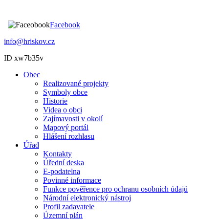
Facebook
info@hriskov.cz
ID xw7b35v
Obec
Realizované projekty
Symboly obce
Historie
Videa o obci
Zajímavosti v okolí
Mapový portál
Hlášení rozhlasu
Úřad
Kontakty
Úřední deska
E-podatelna
Povinné informace
Funkce pověřence pro ochranu osobních údajů
Národní elektronický nástroj
Profil zadavatele
Územní plán