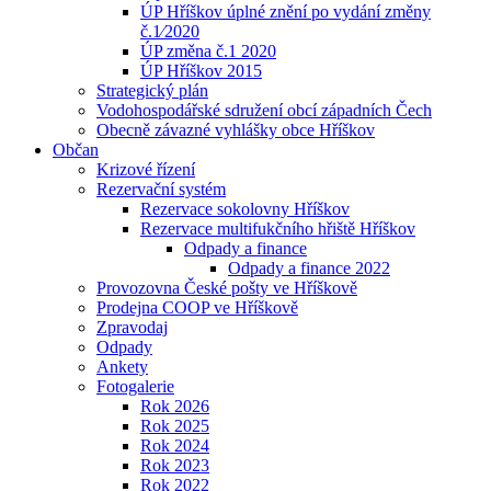
ÚP Hříškov úplné znění po vydání změny
č.1⁄2020
ÚP změna č.1 2020
ÚP Hříškov 2015
Strategický plán
Vodohospodářské sdružení obcí západních Čech
Obecně závazné vyhlášky obce Hříškov
Občan
Krizové řízení
Rezervační systém
Rezervace sokolovny Hříškov
Rezervace multifukčního hřiště Hříškov
Odpady a finance
Odpady a finance 2022
Provozovna České pošty ve Hříškově
Prodejna COOP ve Hříškově
Zpravodaj
Odpady
Ankety
Fotogalerie
Rok 2026
Rok 2025
Rok 2024
Rok 2023
Rok 2022