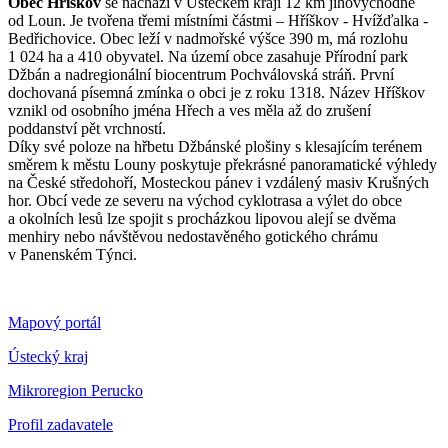
Obec Hříškov
se nachází v Ústeckém kraji 12 km jihovýchodně
od Loun. Je tvořena třemi místními částmi – Hříškov - Hvížďalka -
Bedřichovice. Obec leží v nadmořské výšce 390 m, má rozlohu
1 024 ha a 410 obyvatel. Na území obce zasahuje Přírodní park
Džbán a nadregionální biocentrum Pochválovská stráň. První
dochovaná písemná zmínka o obci je z roku 1318. Název Hříškov
vznikl od osobního jména Hřech a ves měla až do zrušení
poddanství pět vrchností.
Díky své poloze na hřbetu Džbánské plošiny s klesajícím terénem
směrem k městu Louny poskytuje překrásné panoramatické výhledy
na České středohoří, Mosteckou pánev i vzdálený masiv Krušných
hor. Obcí vede ze severu na východ cyklotrasa a výlet do obce
a okolních lesů lze spojit s procházkou lipovou alejí se dvěma
menhiry nebo návštěvou nedostavěného gotického chrámu
v Panenském Týnci.
Mapový portál
Ústecký kraj
Mikroregion Perucko
Profil zadavatele