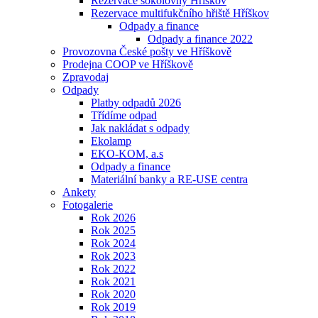
Rezervace sokolovny Hříškov
Rezervace multifukčního hřiště Hříškov
Odpady a finance
Odpady a finance 2022
Provozovna České pošty ve Hříškově
Prodejna COOP ve Hříškově
Zpravodaj
Odpady
Platby odpadů 2026
Třídíme odpad
Jak nakládat s odpady
Ekolamp
EKO-KOM, a.s
Odpady a finance
Materiální banky a RE-USE centra
Ankety
Fotogalerie
Rok 2026
Rok 2025
Rok 2024
Rok 2023
Rok 2022
Rok 2021
Rok 2020
Rok 2019