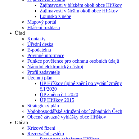
Zajímavosti v blízkém okolí obce Hříškov
Zajímavosti v širším okolí obce Hříškov
Lounsko z nebe
Mapový portál
Hlášení rozhlasu
Úřad
Kontakty
Úřední deska
E-podatelna
Povinné informace
Funkce pověřence pro ochranu osobních údajů
Národní elektronický nástroj
Profil zadavatele
Územní plán
ÚP Hříškov úplné znění po vydání změny
č.1/2020
ÚP změna č.1 2020
ÚP Hříškov 2015
Strategický plán
Vodohospodářské sdružení obcí západních Čech
Obecně závazné vyhlášky obce Hříškov
Občan
Krizové řízení
Rezervační systém