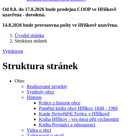
Od 8.8. do 17.8.2026 bude prodejna COOP ve Hříškově
uzavřena - dovolená.
14.8.2026 bude provozovna pošty ve Hříškově uzavřena.
Úvodní stránka
Struktura stránek
Vytisknout
Struktura stránek
Obec
Realizované projekty
Symboly obce
Historie
Krátce z historie obce
Pamětní kniha obce Hříškov 1848 - 1966
Kaple Nejsvětější Trojice v Hříškově
Kniha Hříškov - ves mezi pěti vrchnostmi
Kniha Povstalci a odsouzenci
Videa o obci
Zajímavosti v okolí